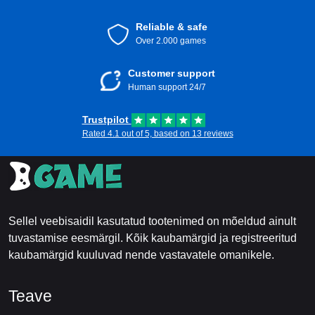
Reliable & safe
Over 2.000 games
Customer support
Human support 24/7
Trustpilot
Rated 4.1 out of 5, based on 13 reviews
Sellel veebisaidil kasutatud tootenimed on mõeldud ainult
tuvastamise eesmärgil. Kõik kaubamärgid ja registreeritud
kaubamärgid kuuluvad nende vastavatele omanikele.
Teave