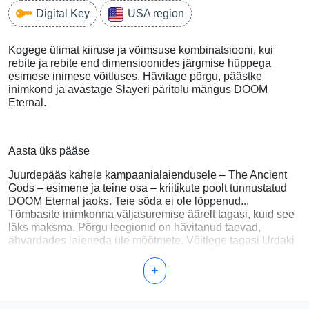
Digital Key
USA region
Kogege ülimat kiiruse ja võimsuse kombinatsiooni, kui
rebite ja rebite end dimensioonides järgmise hüppega
esimese inimese võitluses. Hävitage põrgu, päästke
inimkond ja avastage Slayeri päritolu mängus DOOM
Eternal.
Aasta üks pääse
Juurdepääs kahele kampaanialaiendusele – The Ancient
Gods – esimene ja teine osa – kriitikute poolt tunnustatud
DOOM Eternal jaoks. Teie sõda ei ole lõppenud...
Tõmbasite inimkonna väljasuremise äärelt tagasi, kuid see
läks maksma. Põrgu leegionid on hävitanud taevad,
ähvardades laieneda üle mõõtmete. Võitlege tagasi Urdaki
poole ja otsustage kosmose saatuse üle. Teie missioon on
nüüd teie oma.
+
Demonic Slayer Skin