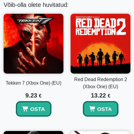
Klassikaline relvahelipakett
Võib-olla olete huvitatud:
Red Dead Redemption 2
Tekken 7 (Xbox One) (EU)
(Xbox One) (EU)
9.23
13.22
€
€
OSTA
OSTA