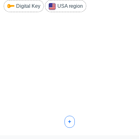
Digital Key
USA region
+