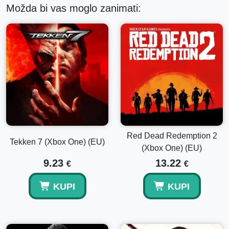
Možda bi vas moglo zanimati:
Red Dead Redemption 2
Tekken 7 (Xbox One) (EU)
(Xbox One) (EU)
9.23
13.22
€
€
KUPI
KUPI