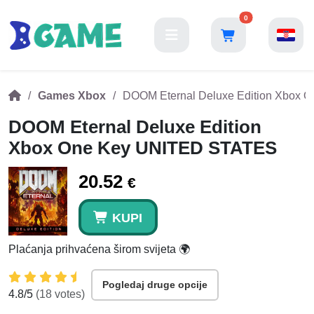
0
Games Xbox
DOOM Eternal Deluxe Edition Xbox
DOOM Eternal Deluxe Edition
Xbox One Key UNITED STATES
20.52
€
KUPI
Plaćanja prihvaćena širom svijeta 🌍
Pogledaj druge opcije
4.8
/5
(
18
votes)