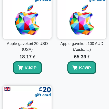
Utforsk andre beløp
Hvis du trenger en annen verdi eller ønsker å kombinere
verdier, vurder å utforske andre alternativer som
Apple
gavekort 20 USD (Apple-kode USA)
eller unne deg en
høyere verdi med
Apple gavekort 50 USD (Apple-kode
USA)
.
Apple-gavekort 20 USD
Apple-gavekort 100 AUD
(USA)
(Australia)
Gjør det smarte valget og
kjøp Apple gavekort 25 USD
i
dag og åpne døren til et vell av digitalt innhold!
18.17
65.39
€
€
KJØP
KJØP