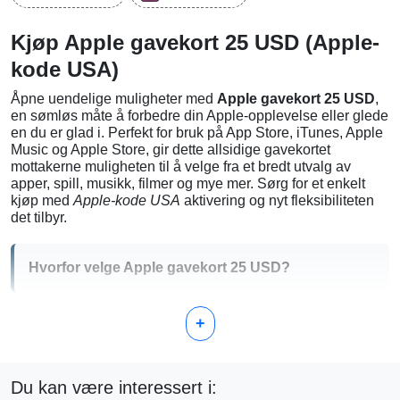
Kjøp Apple gavekort 25 USD (Apple-
kode USA)
Åpne uendelige muligheter med
Apple gavekort 25 USD
,
en sømløs måte å forbedre din Apple-opplevelse eller glede
en du er glad i. Perfekt for bruk på App Store, iTunes, Apple
Music og Apple Store, gir dette allsidige gavekortet
mottakerne muligheten til å velge fra et bredt utvalg av
apper, spill, musikk, filmer og mye mer. Sørg for et enkelt
kjøp med
Apple-kode USA
aktivering og nyt fleksibiliteten
det tilbyr.
Hvorfor velge Apple gavekort 25 USD?
Enkelt å bruke:
Kan innløses via App Store eller
+
online via Apples nettside, og gir umiddelbar tilgang til
utallige digitale varer.
Perfekt som gave:
Den ideelle måten å gi valgfrihet
som gave, slik at mottakerne kan velge det de ønsker.
Du kan være interessert i:
Tilgjengelig:
Nyt det på flere Apple-plattformer og