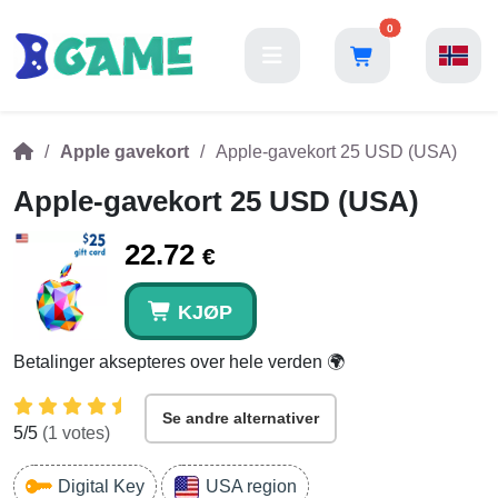
0
Apple gavekort
Apple-gavekort 25 USD (USA)
Apple-gavekort 25 USD (USA)
22.72
€
KJØP
Betalinger aksepteres over hele verden 🌍
Se andre alternativer
5
/5
(
1
votes)
Digital Key
USA region