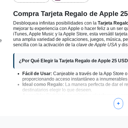
Compra Tarjeta Regalo de Apple 25
Desbloquea infinitas posibilidades con la
Tarjeta Regal
mejorar tu experiencia con Apple o hacer feliz a un ser q
iTunes, Apple Music y la Apple Store, esta versátil tarjeta
una amplia variedad de aplicaciones, juegos, música, 
e
sencilla con la activación de la
clave de Apple USA
y dis
¿Por Qué Elegir la Tarjeta Regalo de Apple 25 US
Fácil de Usar:
Canjeable a través de la App Store o 
proporcionando acceso instantáneo a innumerables ar
Ideal como Regalo:
La manera perfecta de dar el re
destinatarios elegir lo que deseen.
Accesible:
Disfrútala en múltiples plataformas y ser
la App Store.
+
Guía Paso a Paso para Activar Tu Tarjeta Regalo 