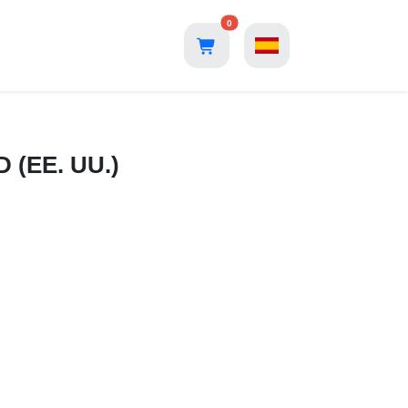
0
D (EE. UU.)