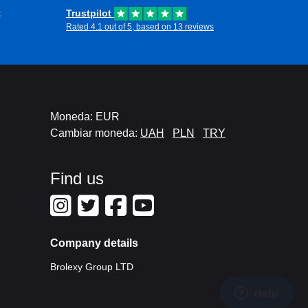
t
Trustpilot
Rated 4.1 out of 5, based on 13 reviews
Moneda: EUR
Cambiar moneda:
UAH
PLN
TRY
Find us
Company details
Brolexy Group LTD