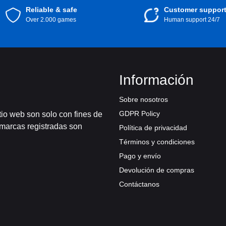
Reliable & safe
Customer suppor
Over 2.000 games
Human support 24/7
Información
Sobre nosotros
GDPR Policy
tio web son solo con fines de
 marcas registradas son
Política de privacidad
Términos y condiciones
Pago y envío
Devolución de compras
Contáctanos