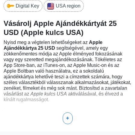
Digital Key
USA region
Vásárolj Apple Ajándékkártyát 25
USD (Apple kulcs USA)
Nyisd meg a végtelen lehetőségeket az
Apple
Ajándékkártya 25 USD
segítségével, amely egy
zökkenőmentes módja az Apple élményed fokozásának
vagy egy szeretted megajándékozásának. Tökéletes az
App Store-ban, az iTunes-on, az Apple Music-on és az
Apple Boltban való használatra, ez a sokoldalú
ajándékkártya lehetővé teszi a címzettek számára, hogy
széles választékból válasszanak alkalmazásokat, játékokat,
zenéket, filmeket és még sok mást. Biztosítsd a zavartalan
vásárlást az
Apple kulcs USA
aktiválásával, és élvezd a
kínált rugalmasságot.
Miért válaszd az Apple Ajándékkártyát 25 USD?
+
Könnyen használható:
Az App Store-on vagy online