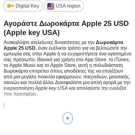
Digital Key
USA region
Αγοράστε Δωροκάρτα Apple 25 USD
(Apple key USA)
Ανακαλύψτε ατελείωτες δυνατότητες με την
Δωροκάρτα
Apple 25 USD
, έναν ευέλικτο τρόπο για να βελτιώσετε την
εμπειρία σας στην Apple ή να ευχαριστήσετε ένα αγαπημένο
σας πρόσωπο. Ιδανική για χρήση στο App Store, το iTunes,
το Apple Music και το Apple Store, αυτή η πολυδιάστατη
δωροκάρτα επιτρέπει στους αποδέκτες της να επιλέξουν
από μια μεγάλη ποικιλία εφαρμογών, παιχνιδιών, μουσικής,
ταινιών και πολλά άλλα. Διασφαλίστε μια απλή αγορά με την
ενεργοποίηση
Apple key USA
και απολαύστε την ευελιξία
που προσφέρει.
Γιατί να Επιλέξετε τη Δωροκάρτα Apple 25 USD;
+
Εύκολη στη Χρήση:
Μπορείτε να την εξαργυρώσετε
μέσω του App Store ή online μέσω της ιστοσελίδας της