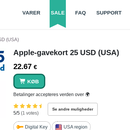
VARER
SALE
FAQ
SUPPORT
USD (USA)
Apple-gavekort 25 USD (USA)
22.67
€
KØB
Betalinger accepteres verden over 🌍
Se andre muligheder
5
/5
(
1
votes)
Digital Key
USA region