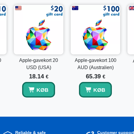
Åbn App Store:
På din Apple-enhed, find og åbn A
Log ind:
Sørg for, at du er logget ind med din Apple 
Hvis du ikke har en Apple ID, kan du oprette en
Indløs:
Vælg dit profilbillede eller initial øverst til 
gavekort eller kode
.
Indtast kode:
Brug din enheds kamera til at scanne 
findes på dit Apple Gavekort.
Bekræft:
Efter indtastning af koden, følg instruktion
Når indløsningen er gennemført, vil din konto blive opdate
Apple-platforme.
0
Apple-gavekort 20
Apple-gavekort 100
USD (USA)
AUD (Australien)
Udforsk andre valører
18.14
65.39
€
€
Hvis du har brug for en anden valør eller ønsker at komb
KØB
KØB
andre muligheder som
Apple Gavekort 20 USD (Apple n
værdi med
Apple Gavekort 50 USD (Apple nøgle USA)
.
Tag det kloge valg og
køb Apple Gavekort 25 USD
i dag
Reliable & safe
Customer suppor