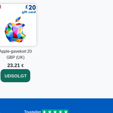
pp Store-appen.
ID. Hvis ikke, tryk på
Log ind
knappen.
 ved at følge instruktionerne på skærmen.
højre på skærmen, og tryk derefter på
Indløs
gavekortet eller indtast manuelt koden, der
erne på skærmen for at afslutte indløsningen.
ret og være klar til brug på kvalificerede
Apple-gavekort 20
GBP (UK)
23.21
€
inere værdier, kan du overveje at udforske
UDSOLGT
øgle USA)
eller forkæle dig selv med en højere
 og åbn døren til en verden af digitalt indhold!
t
Trustpilot