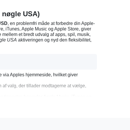
 nøgle USA)
 USD
, en problemfri måde at forbedre din Apple-
ore, iTunes, Apple Music og Apple Store, giver
 mellem et bredt udvalg af apps, spil, musik,
gle USA
aktiveringen og nyd den fleksibilitet,
e via Apples hjemmeside, hvilket giver
af valg, der tillader modtagerne at vælge,
og tjenester, herunder Apple Music, iTunes og
t 25 USD