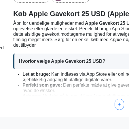
Køb Apple Gavekort 25 USD (Apple
Åbn for uendelige muligheder med
Apple Gavekort 25
oplevelse eller glæde en elsket. Perfekt til brug i App St
dette alsidige gavekort modtagerne mulighed for at vælge
film og meget mere. Sørg for en enkel køb med
Apple nø
det tilbyder.
ed
Hvorfor vælge Apple Gavekort 25 USD?
Let at bruge:
Kan indløses via App Store eller onlin
øjeblikkelig adgang til utallige digitale varer.
Perfekt som gave:
Den perfekte måde at give gaven 
hvad de ønsker.
Adgang:
Nyd det på tværs af flere Apple-platforme 
App Store.
+
Trin-for-trin guide til at aktivere dit Apple Gavekor