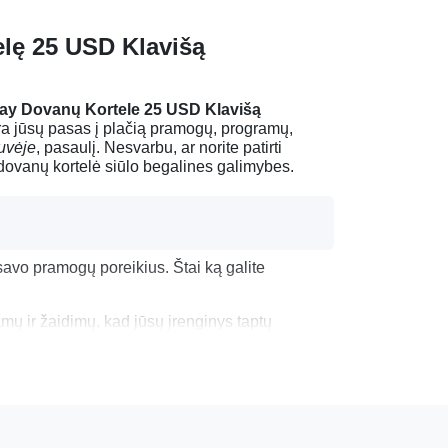
elę 25 USD Klavišą
ay Dovanų Kortele 25 USD Klavišą
 yra jūsų pasas į plačią pramogų, programų,
uvėje
, pasaulį. Nesvarbu, ar norite patirti
dovanų kortelė siūlo begalines galimybes.
savo pramogų poreikius. Štai ką galite
mų ir žaidimų, kad jūsų įrenginys taptų
usius kūrinius ir populiarius filmus tiesiai į
ų knygų, audioknygų ir komiksų kolekciją,