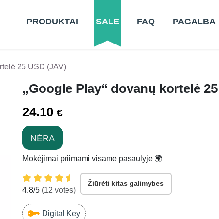
PRODUKTAI
SALE
FAQ
PAGALBA
rtelė 25 USD (JAV)
„Google Play“ dovanų kortelė 2
24.10
€
NĖRA
Mokėjimai priimami visame pasaulyje 🌍
Žiūrėti kitas galimybes
4.8
/5
(
12
votes)
Digital Key