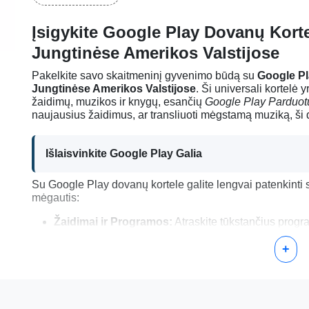
Įsigykite Google Play Dovanų Kort
Jungtinėse Amerikos Valstijose
Pakelkite savo skaitmeninį gyvenimo būdą su
Google Pl
Jungtinėse Amerikos Valstijose
. Ši universali kortelė
žaidimų, muzikos ir knygų, esančių
Google Play Parduot
naujausius žaidimus, ar transliuoti mėgstamą muziką, ši 
Išlaisvinkite Google Play Galia
Su Google Play dovanų kortele galite lengvai patenkinti 
mėgautis:
Žaidimai ir Programos:
Atraskite tūkstančius progra
pramogų ir produktyvumo galia.
Muzika ir Filmai:
Transliuokite arba atsisiųskite nauja
+
savo įrenginį.
Knygos ir Komiksai:
Naršykite didžiulę elektronini
atitinkančią bet kokį skonį.