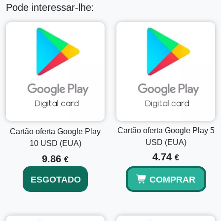
Pode interessar-lhe:
aplicativos e jogos para transformar seu dispositivo em
uma potência de entretenimento e produtividade.
Música e Filmes:
Transmita ou baixe as últimas
músicas e filmes de sucesso diretamente para o seu
dispositivo.
Livros e Quadrinhos:
Navegue por uma imensa
coleção de ebooks, audiolivros e quadrinhos para
todos os gostos.
Por que escolher o Cartão Presente Google Play
de 25 USD?
Cartão oferta Google Play 5
Cartão oferta Google Play
A
denominação de 25 USD
é perfeita para quem deseja
USD (EUA)
10 USD (EUA)
explorar recursos premium sem o compromisso de uma
4.74
assinatura. Oferece flexibilidade e conveniência, permitindo
9.86
€
€
que você faça compras com confiança nos serviços do
Google Play.
ESGOTADO
COMPRAR
Como ativar seu Cartão Presente Google
Play: