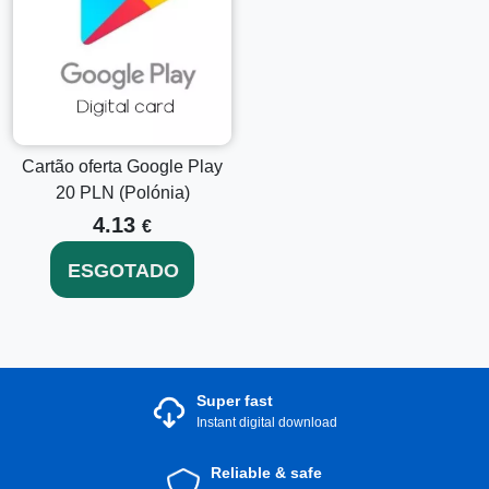
conteúdo digital.
Compre o Cartão Presente Google Play
25 USD Chave Estados Unidos
hoje para começar a
explorar aplicativos bem avaliados, aprimorar sua linha de
entretenimento e aproveitar ao máximo as vastas ofertas do
Google Play!
Cartão oferta Google Play
20 PLN (Polónia)
4.13
€
ESGOTADO
Super fast
Instant digital download
Reliable & safe