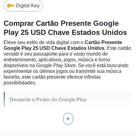
Digital Key
Comprar Cartão Presente Google
Play 25 USD Chave Estados Unidos
Eleve seu estilo de vida digital com o
Cartão Presente
Google Play 25 USD Chave Estados Unidos
. Este cartão
versátil é seu passaporte para o vasto mundo de
entretenimento, aplicativos, jogos, música e livros
disponíveis na
Google Play Store
. Se você está buscando
experimentar os últimos jogos ou transmitir sua música
favorita, este cartão presente oferece infinitas
possibilidades.
Desperte o Poder do Google Play
Com um cartão presente Google Play, você pode satisfazer
+
suas necessidades de entretenimento sem esforço. Aqui
está o que você pode aproveitar:
Jogos e Aplicativos:
Descubra milhares de