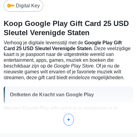
Digital Key
Koop Google Play Gift Card 25 USD
Sleutel Verenigde Staten
Verhoog je digitale levensstijl met de
Google Play Gift
Card 25 USD Sleutel Verenigde Staten
. Deze veelzijdige
kaart is je paspoort naar de uitgestrekte wereld van
entertainment, apps, games, muziek en boeken die
beschikbaar zijn op de
Google Play Store
. Of je nu de
nieuwste games wilt ervaren of je favoriete muziek wilt
streamen, deze gift card biedt eindeloze mogelijkheden.
Ontketen de Kracht van Google Play
Met een Google Play gift card kun je moeiteloos in je
entertainmentbehoeften voorzien. Dit is wat je kunt
+
genieten:
Games & Apps:
Ontdek duizenden apps en games om
je apparaat om te toveren tot een krachtpatser van