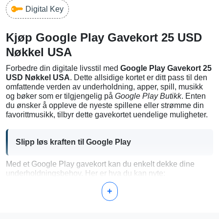
Digital Key
Kjøp Google Play Gavekort 25 USD
Nøkkel USA
Forbedre din digitale livsstil med
Google Play Gavekort 25
USD Nøkkel USA
. Dette allsidige kortet er ditt pass til den
omfattende verden av underholdning, apper, spill, musikk
og bøker som er tilgjengelig på
Google Play Butikk
. Enten
du ønsker å oppleve de nyeste spillene eller strømme din
favorittmusikk, tilbyr dette gavekortet uendelige muligheter.
Slipp løs kraften til Google Play
Med et Google Play gavekort kan du enkelt dekke dine
underholdningsbehov. Her er hva du kan nyte:
Spill & Apper:
Oppdag tusenvis av apper og spill for å
+
gjøre enheten din til en kraftkilde for underholdning og
produktivitet.
Musikk & Filmer:
Strøm eller last ned de nyeste låtene