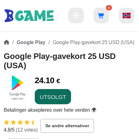
0
Google Play
Google Play-gavekort 25 USD (USA)
Google Play-gavekort 25 USD
(USA)
24.10
€
UTSOLGT
Betalinger aksepteres over hele verden 🌍
Se andre alternativer
4.8
/5
(
12
votes)