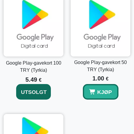
Trykk
Innløs
for å legge til midler på din Google Play-
balanse og begynne å handle!
Utforsk Andre Denominasjoner
Hvis du er på utkikk etter flere alternativer, er
Google Play
Gavekort 15 USD Nøkkel USA
og
Google Play Gavekort 50
USD Nøkkel USA
også tilgjengelige for å passe til dine
behov. Hver av disse gir unike muligheter for å maksimere
din Google Play-opplevelse.
Google Play-gavekort 50
Google Play-gavekort 100
TRY (Tyrkia)
TRY (Tyrkia)
Konklusjon
1.00
5.49
€
€
Ikke gå glipp av muligheten til å få tilgang til et stort univers
UTSOLGT
KJØP
av digitalt innhold.
Kjøp Google Play Gavekort 25 USD
Nøkkel USA
i dag for å begynne å utforske toppvurderte
apper, forbedre underholdningsutvalget ditt og utnytte
Google Plays omfattende tilbud til det fullest!