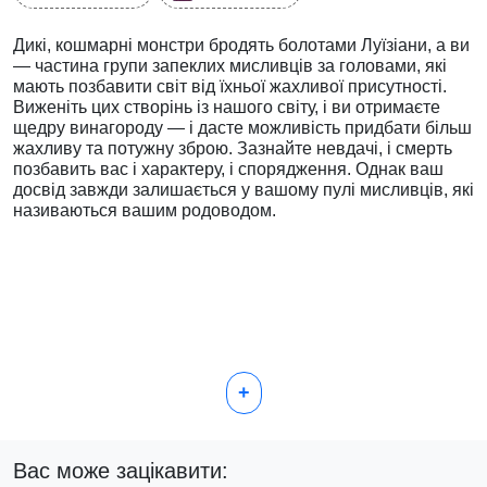
Дикі, кошмарні монстри бродять болотами Луїзіани, а ви
— частина групи запеклих мисливців за головами, які
мають позбавити світ від їхньої жахливої присутності.
Виженіть цих створінь із нашого світу, і ви отримаєте
щедру винагороду — і дасте можливість придбати більш
жахливу та потужну зброю. Зазнайте невдачі, і смерть
позбавить вас і характеру, і спорядження. Однак ваш
досвід завжди залишається у вашому пулі мисливців, які
називаються вашим родоводом.
+
Вас може зацікавити: