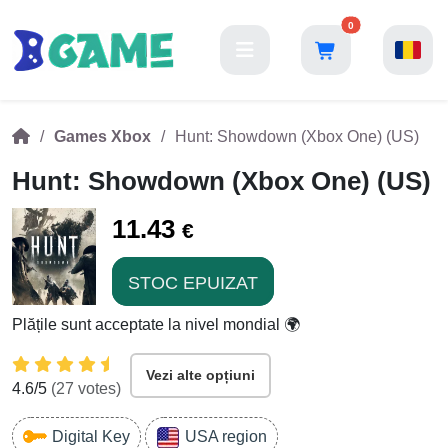
0
Games Xbox
Hunt: Showdown (Xbox One) (US)
Hunt: Showdown (Xbox One) (US)
11.43
€
STOC EPUIZAT
Plățile sunt acceptate la nivel mondial 🌍
Vezi alte opțiuni
4.6
/5
(
27
votes)
Digital Key
USA region