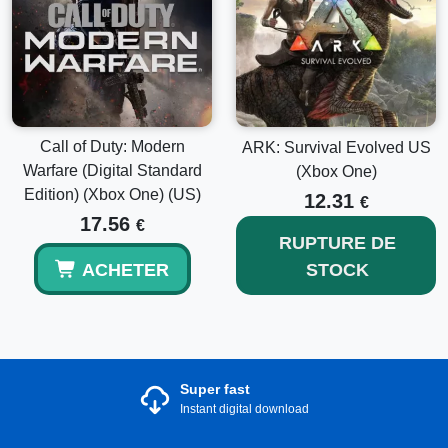
Call of Duty: Modern
ARK: Survival Evolved US
Warfare (Digital Standard
(Xbox One)
Edition) (Xbox One) (US)
12.31
€
17.56
€
RUPTURE DE
ACHETER
STOCK
Super fast
Instant digital download