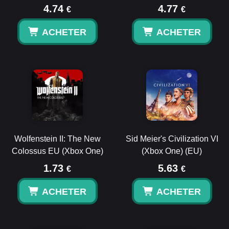
4.74
4.77
€
€
ACHETER
ACHETER
Wolfenstein II: The New
Sid Meier's Civilization VI
Colossus EU (Xbox One)
(Xbox One) (EU)
1.73
5.63
€
€
ACHETER
ACHETER