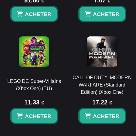
51.60
7.07
€
€
ACHETER
ACHETER
CALL OF DUTY: MODERN
LEGO DC Super-Villains
WARFARE (Standard
(Xbox One) (EU)
Edition) (Xbox One)
11.33
17.22
€
€
ACHETER
ACHETER