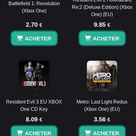
Battlefield 1: Revolution
Re:2 (Deluxe Edition) (Xbox
(Xbox One)
One) (EU)
2.70
9.85
€
€
ACHETER
ACHETER
Resident Evil 3 EU XBOX
Metro: Last Light Redux
One CD Key
(Xbox One) (EU)
8.09
3.56
€
€
ACHETER
ACHETER