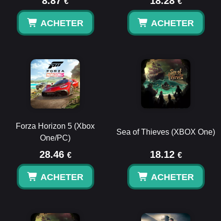
8.87
18.28
€
€
ACHETER
ACHETER
Forza Horizon 5 (Xbox
Sea of Thieves (XBOX One)
One/PC)
28.46
18.12
€
€
ACHETER
ACHETER