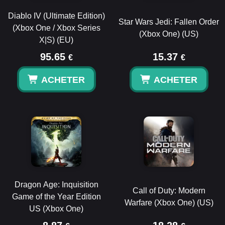
Diablo IV (Ultimate Edition)
Star Wars Jedi: Fallen Order
(Xbox One / Xbox Series
(Xbox One) (US)
X|S) (EU)
95.65
15.37
€
€
ACHETER
ACHETER
Dragon Age: Inquisition
Call of Duty: Modern
Game of the Year Edition
Warfare (Xbox One) (US)
US (Xbox One)