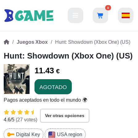
0
Juegos Xbox
Hunt: Showdown (Xbox One) (US)
Hunt: Showdown (Xbox One) (US)
11.43
€
AGOTADO
Pagos aceptados en todo el mundo 🌍
Ver otras opciones
4.6
/5
(
27
votes)
Digital Key
USA region