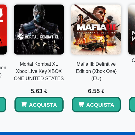
C
Mortal Kombat XL
Mafia III: Definitive
ion
Xbox Live Key XBOX
Edition (Xbox One)
)
ONE UNITED STATES
(EU)
5.63
6.55
€
€
ACQUISTA
ACQUISTA