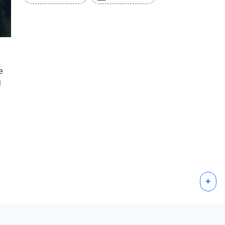
e
l
+