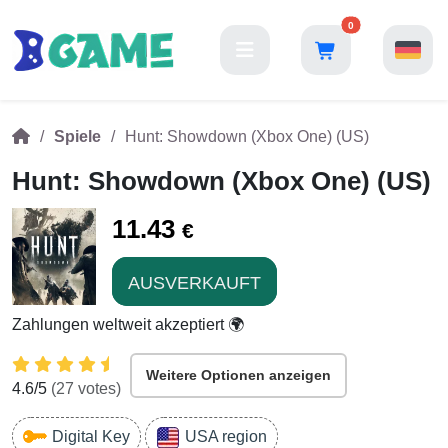
0
Spiele
Hunt: Showdown (Xbox One) (US)
Hunt: Showdown (Xbox One) (US)
11.43
€
AUSVERKAUFT
Zahlungen weltweit akzeptiert 🌍
Weitere Optionen anzeigen
4.6
/5
(
27
votes)
Digital Key
USA region