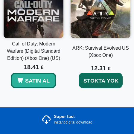
Call of Duty: Modern
ARK: Survival Evolved US
Warfare (Digital Standard
(Xbox One)
Edition) (Xbox One) (US)
18.41
€
12.31
€
SATIN AL
STOKTA YOK
Super fast
Instant digital download