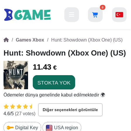
0
Games Xbox
Hunt: Showdown (Xbox One) (US)
Hunt: Showdown (Xbox One) (US)
11.43
€
STOKTA YOK
Ödemeler dünya genelinde kabul edilmektedir 🌍
Diğer seçenekleri görüntüle
4.6
/5
(
27
votes)
Digital Key
USA region