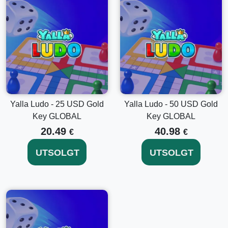
Utforsk Flere Yalla Ludo Gullnøkkelalternativer
Ønsker du å låse opp flere spillfunksjoner? Vurder å
utforske våre andre
Yalla Ludo - 5 USD Gullnøkkel
GLOBAL
og
Yalla Ludo - 100 USD Gullnøkkel GLOBAL
alternativer for enda mer spennende funksjoner og
fleksibilitet i spillopplevelsen din.
Yalla Ludo - 25 USD Gold
Yalla Ludo - 50 USD Gold
Optimaliser Din Yalla Ludo Opplevelse i Dag
Key GLOBAL
Key GLOBAL
20.49
40.98
Ikke gå glipp av spenningen og fordelene som følger med
€
€
Yalla Ludo - 2 USD Gullnøkkel GLOBAL. Oppgrader nå og
dykk inn i en rikere, mer givende spillreise. Kjøp nå og heve
UTSOLGT
UTSOLGT
Yalla Ludo-spillet ditt som aldri før!