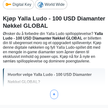
Digital Key
World Wide
Kjøp Yalla Ludo - 100 USD Diamanter
Nøkkel GLOBAL
Ønsker du å forbedre din Yalla Ludo spillopplevelse?
Yalla
Ludo - 100 USD Diamanter Nøkkel GLOBAL
er billetten
din til ubegrenset moro og et oppgradert spilleventyr. Kjøp
denne digitale nøkkelen og fyll Yalla Ludo-spillet ditt med
en mengde in-game diamanter som åpner døren til
eksklusivt innhold og power-ups. Kjøp nå for å nyte en
sømløs spillopplevelse og dominere poengtavlene.
Hvorfor velge Yalla Ludo - 100 USD Diamanter
Nøkkel GLOBAL?
Umiddelbar aktivering:
Motta og aktiver Diamanter
+
Nøkkelen din umiddelbart etter kjøp.
Global kompatibilitet:
Denne nøkkelen er gyldig for
brukere verden over.