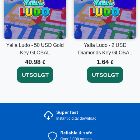
Yalla Ludo - 50 USD Gold
Yalla Ludo - 2 USD
Key GLOBAL
Diamonds Key GLOBAL
40.98
1.64
€
€
UTSOLGT
UTSOLGT
Super fast
Instant digital download
Reliable & safe
Over 2.000 games