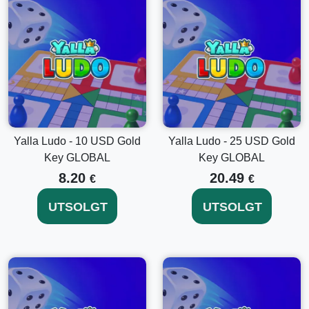
Utforsk Andre Valutaer
Hvis du undersøker alternativer med forskjellige prisnivåer,
vurder våre andre tilbud:
Yalla Ludo - 2 USD Diamanter Nøkkel GLOBAL
for de
som trenger et lite løft.
Yalla Ludo - 50 USD Diamanter Nøkkel GLOBAL
for en
Yalla Ludo - 10 USD Gold
Yalla Ludo - 25 USD Gold
moderat forbedret opplevelse.
Key GLOBAL
Key GLOBAL
Konklusjon
8.20
20.49
€
€
Ikke gå glipp av muligheten til å ta Yalla Ludo-spillingen din
UTSOLGT
UTSOLGT
til nye høyder.
Kjøp Yalla Ludo - 100 USD Diamanter
Nøkkel GLOBAL
i dag for å få tilgang til en verden av
muligheter og skille deg ut blant dine spillkamerater. God
spillopplevelse!