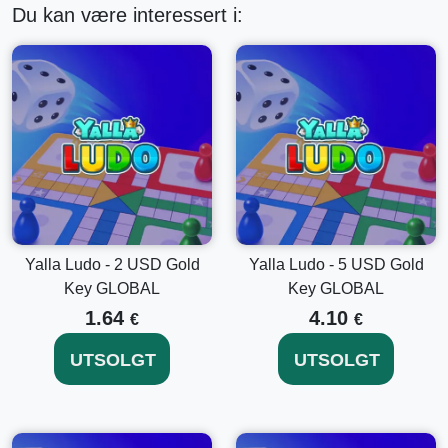
Du kan være interessert i:
Tilgang til eksklusive spillfunksjoner som forbedrer
spillopplevelsen din.
Nyt premiuminnhold som ikke er tilgjengelig med
standardnøkler.
Et flott gavealternativ for ivrige Yalla Ludo-spillere.
Slik Aktiverer Du Din Yalla Ludo - 100 USD
Gullnøkkel GLOBAL
Sørg for at du har lastet ned og installert Yalla Ludo-
appen på enheten din.
Yalla Ludo - 2 USD Gold
Yalla Ludo - 5 USD Gold
Logg inn på Yalla Ludo-kontoen din. Hvis du ikke har
Key GLOBAL
Key GLOBAL
en konto, registrer deg for en.
Gå til butikken i spillet inne i Yalla Ludo-appen.
1.64
4.10
€
€
Finn alternativet for å innløse en Gullnøkkel.
Angi koden for 100 USD Gullnøkkelen mottatt ved kjøp.
UTSOLGT
UTSOLGT
Verifiser nøkkelen din ved å følge instruksjonene på
skjermen.
Nyt dine nye belønninger i spillet og
premiumfunksjoner!