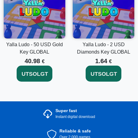
Yalla Ludo - 50 USD Gold
Yalla Ludo - 2 USD
Key GLOBAL
Diamonds Key GLOBAL
40.98
1.64
€
€
UTSOLGT
UTSOLGT
Super fast
Instant digital download
Reliable & safe
Over 2.000 games