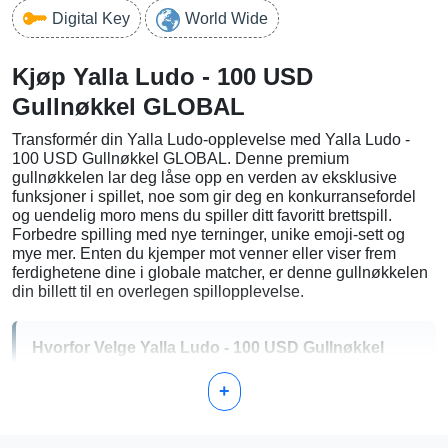
Digital Key
World Wide
Kjøp Yalla Ludo - 100 USD
Gullnøkkel GLOBAL
Transformér din Yalla Ludo-opplevelse med Yalla Ludo -
100 USD Gullnøkkel GLOBAL. Denne premium
gullnøkkelen lar deg låse opp en verden av eksklusive
funksjoner i spillet, noe som gir deg en konkurransefordel
og uendelig moro mens du spiller ditt favoritt brettspill.
Forbedre spilling med nye terninger, unike emoji-sett og
mye mer. Enten du kjemper mot venner eller viser frem
ferdighetene dine i globale matcher, er denne gullnøkkelen
din billett til en overlegen spillopplevelse.
Hvorfor Velge Yalla Ludo - 100 USD Gullnøkkel
GLOBAL?
+
Å velge Yalla Ludo - 100 USD Gullnøkkel GLOBAL gir
mange fordeler: