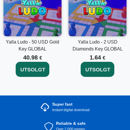
Yalla Ludo - 50 USD Gold
Yalla Ludo - 2 USD
Key GLOBAL
Diamonds Key GLOBAL
40.98
1.64
€
€
UTSOLGT
UTSOLGT
Super fast
Instant digital download
Reliable & safe
Over 2.000 games