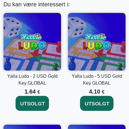
Du kan være interessert i:
Global tilgjengelighet
: Denne nøkkelen har ingen
regionsperre, noe som betyr at den kan innløses hvor
som helst i verden.
Forbedret spillopplevelse
: Bruk diamantene dine til å
kjøpe eksklusive gjenstander, skins og andre
forbedringer som hever spillopplevelsen din.
Slik aktiverer du din Yalla Ludo - 5 USD
Diamantnøkkel
Følg disse trinnene for å låse opp diamantene dine og
oppgradere spillopplevelsen din:
Yalla Ludo - 2 USD Gold
Yalla Ludo - 5 USD Gold
Key GLOBAL
Key GLOBAL
Åpne Yalla Ludo-appen på din mobile enhet.
Logg inn på Yalla Ludo-kontoen din eller opprett en ny
1.64
4.10
€
€
hvis du ikke allerede har en.
Naviger til "Butikk" eller "Bank"-delen i appen.
UTSOLGT
UTSOLGT
Velg alternativet "Innløs kode".
Skriv inn 5 USD Diamantnøkkelen du mottok på e-
posten din.
Bekreft og nyt dine nylig tilegnede diamanter!