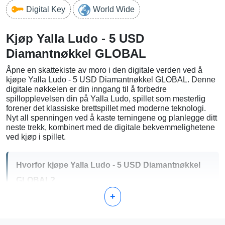
Digital Key
World Wide
Kjøp Yalla Ludo - 5 USD
Diamantnøkkel GLOBAL
Åpne en skattekiste av moro i den digitale verden ved å
kjøpe Yalla Ludo - 5 USD Diamantnøkkel GLOBAL. Denne
digitale nøkkelen er din inngang til å forbedre
spillopplevelsen din på Yalla Ludo, spillet som mesterlig
forener det klassiske brettspillet med moderne teknologi.
Nyt all spenningen ved å kaste terningene og planlegge ditt
neste trekk, kombinert med de digitale bekvemmelighetene
ved kjøp i spillet.
Hvorfor kjøpe Yalla Ludo - 5 USD Diamantnøkkel
GLOBAL?
+
Umiddelbar tilgang
: Med umiddelbar levering av din
digitale nøkkel til e-posten din etter kjøp, er du klar til å
dykke tilbake inn i spillet umiddelbart.