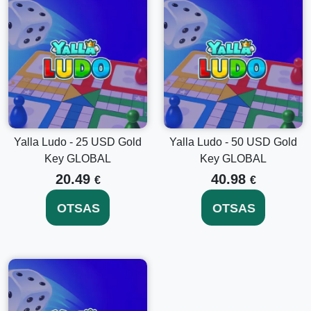
Uurige rohkem Yalla Ludo Kulde Võtme valikuid
Kas otsite, et avada täiendavaid mängufunktsioone?
Kaaluge meie teiste
Yalla Ludo - 5 USD Kulde Võti
GLOBAL
ja
Yalla Ludo - 100 USD Kulde Võti GLOBAL
valikute uurimist, et leida rohkem põnevaid funktsioone ja
paindlikkust teie mängukogemuses.
Yalla Ludo - 25 USD Gold
Yalla Ludo - 50 USD Gold
Key GLOBAL
Key GLOBAL
Optimeeri oma Yalla Ludo kogemus juba täna
20.49
40.98
€
€
Ära jäta kasutamata põnevust ja eeliseid, mis kaasnevad
Yalla Ludo - 2 USD Kulde Võtmega GLOBAL. Uuenda kohe
OTSAS
OTSAS
ja sukeldume rikastavasse, tasuvamasse mängureisi. Osta
nüüd ja tõsta oma Yalla Ludo mängimist nagu kunagi
varem!