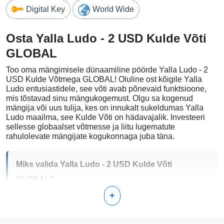
Digital Key
World Wide
Osta Yalla Ludo - 2 USD Kulde Võti
GLOBAL
Too oma mängimisele dünaamiline pöörde Yalla Ludo - 2
USD Kulde Võtmega GLOBAL! Oluline ost kõigile Yalla
Ludo entusiastidele, see võti avab põnevaid funktsioone,
mis tõstavad sinu mängukogemust. Olgu sa kogenud
mängija või uus tulija, kes on innukalt sukeldumas Yalla
Ludo maailma, see Kulde Võti on hädavajalik. Investeeri
sellesse globaalset võtmesse ja liitu lugematute
rahulolevate mängijate kogukonnaga juba täna.
Miks valida Yalla Ludo - 2 USD Kulde Võti
GLOBAL?
+
Parendatud Funktsioonid:
Avage premium
funktsioonid, mis suurendavad märkimisväärselt teie
mängukogemust.