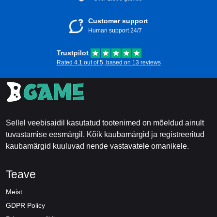
Customer support
Human support 24/7
Trustpilot
Rated 4.1 out of 5, based on 13 reviews
Sellel veebisaidil kasutatud tootenimed on mõeldud ainult
tuvastamise eesmärgil. Kõik kaubamärgid ja registreeritud
kaubamärgid kuuluvad nende vastavatele omanikele.
Teave
Meist
GDPR Policy