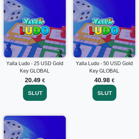
Utforska Fler Yalla Ludo Guldnyckelalternativ
Vill du låsa upp fler spel funktioner? Överväg att utforska
våra andra
Yalla Ludo - 5 USD Guldnyckel GLOBAL
och
Yalla Ludo - 100 USD Guldnyckel GLOBAL
alternativ för fler
spännande funktioner och flexibilitet i din spelupplevelse.
Yalla Ludo - 25 USD Gold
Yalla Ludo - 50 USD Gold
Optimera Din Yalla Ludo Upplevelse Idag
Key GLOBAL
Key GLOBAL
20.49
40.98
Miss inte spänningen och fördelarna som kommer med
€
€
Yalla Ludo - 2 USD Guldnyckel GLOBAL. Uppgradera nu
och dyka ner i en rikare, mer belönande spelresa. Köp nu
SLUT
SLUT
och höj din Yalla Ludo-spelupplevelse som aldrig förr!