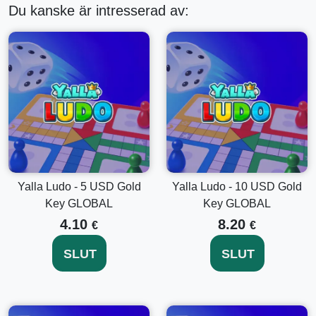
Du kanske är intresserad av:
säkerställer att du kan få tillgång till alla funktioner
oavsett din geografiska plats.
Omedelbar Aktivering:
Aktivera enkelt din nyckel inom
några ögonblick efter köp.
Steg-för-Steg Guide för Hur Du Aktiverar Din Yalla
Ludo - 2 USD Guldnyckel GLOBAL
Köp Din Nyckel:
Köp din Yalla Ludo - 2 USD
Guldnyckel GLOBAL och få den via e-post.
Öppna Yalla Ludo:
Starta Yalla Ludo-appen på din
enhet.
Yalla Ludo - 5 USD Gold
Yalla Ludo - 10 USD Gold
Navigera till Inställningar:
I appen, hitta
Key GLOBAL
Key GLOBAL
inställningsikonen för att komma åt ditt kontos
inställningar.
4.10
8.20
€
€
Välj 'Lösen Nyckel'-alternativet:
Hitta alternativet för
att lösa in en nyckel inom inställningsmenyn.
SLUT
SLUT
Ange Din Nyckel:
Skriv noggrant in din 2 USD
Guldnyckel i det angivna fältet.
Bekräfta Aktivering:
Tryck på bekräfta-knappen för att
aktivera nyckeln och njut omedelbart av de upplåsta
funktionerna.