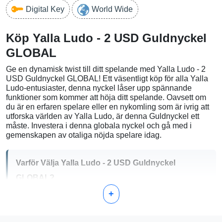
Digital Key
World Wide
Köp Yalla Ludo - 2 USD Guldnyckel
GLOBAL
Ge en dynamisk twist till ditt spelande med Yalla Ludo - 2
USD Guldnyckel GLOBAL! Ett väsentligt köp för alla Yalla
Ludo-entusiaster, denna nyckel låser upp spännande
funktioner som kommer att höja ditt spelande. Oavsett om
du är en erfaren spelare eller en nykomling som är ivrig att
utforska världen av Yalla Ludo, är denna Guldnyckel ett
måste. Investera i denna globala nyckel och gå med i
gemenskapen av otaliga nöjda spelare idag.
Varför Välja Yalla Ludo - 2 USD Guldnyckel
GLOBAL?
+
Förbättrade Funktioner:
Lås upp premiumfunktioner
som stort förbättrar din spelupplevelse.
Universell Tillgång:
Detta är en global nyckel, vilket