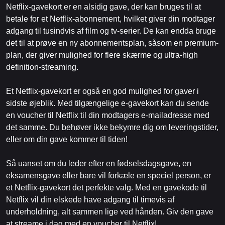
Netflix-gavekort er en alsidig gave, der kan bruges til at
betale for et Netflix-abonnement, hvilket giver din modtager
adgang til tusindvis af film og tv-serier. De kan endda bruge
det til at prøve en ny abonnementsplan, såsom en premium-
plan, der giver mulighed for flere skærme og ultra-high
definition-streaming.
Et Netflix-gavekort er også en god mulighed for gaver i
sidste øjeblik. Med tilgængelige e-gavekort kan du sende
en voucher til Netflix til din modtagers e-mailadresse med
det samme. Du behøver ikke bekymre dig om leveringstider,
eller om din gave kommer til tiden!
Så uanset om du leder efter en fødselsdagsgave, en
eksamensgave eller bare vil forkæle en speciel person, er
et Netflix-gavekort det perfekte valg. Med en gavekode til
Netflix vil din elskede have adgang til timevis af
underholdning, alt sammen lige ved hånden. Giv den gave
at streame i dag med en voucher til Netflix!