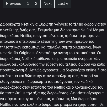
Previous
1
2
Next
Last ››
Δωροκάρτα Netflix για Ευρώπη Ψάχνετε το τέλειο δώρο για τον
σινεφίλ της ζωής σας; Σκεφτείτε μια δωροκάρτα Netflix! Με μια
δωροκάρτα Netflix, το αγαπημένο σας πρόσωπο μπορεί να
απολαύσει απεριόριστο streaming των αγαπημένων του
τηλεοπτικών εκπομπών και ταινιών, συμπεριλαμβανομένων
των Netflix Originals, όλα από την άνεση του σπιτιού του. Οι
δωροκάρτες Netflix διατίθενται σε μια ποικιλία ονομαστικών
αξιών, διευκολύνοντας την εύρεση του τέλειου δώρου για κάθε
προϋπολογισμό. Απλώς αγοράστε μια δωροκάρτα online ή στο
κατάστημα και δώστε την στον παραλήπτη σας. Μπορεί να
εξαργυρώσει τη δωροκάρτα του εισάγοντας τον κωδικό
δωροκάρτας στον ιστότοπο του Netflix και ο λογαριασμός του
θα πιστωθεί με την αξία της δωροκάρτας. Δεν είστε σίγουροι τι
να πάρετε στο αγαπημένο σας πρόσωπο; Μια δωροκάρτα
Netflix είναι ένα ευέλικτο δώρο που μπορεί να χρησιμοποιηθεί