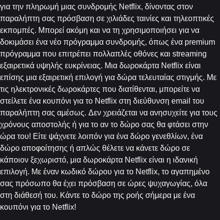
για την πληρωμή μιας συνδρομής Netflix, δίνοντας στον
παραλήπτη σας πρόσβαση σε χιλιάδες ταινίες και τηλεοπτικές
εκπομπές. Μπορεί ακόμη και να τη χρησιμοποιήσει για να
δοκιμάσει ένα νέο πρόγραμμα συνδρομής, όπως ένα premium
πρόγραμμα που επιτρέπει πολλαπλές οθόνες και streaming
εξαιρετικά υψηλής ευκρίνειας. Μια δωροκάρτα Netflix είναι
επίσης μια εξαιρετική επιλογή για δώρα τελευταίας στιγμής. Με
τις ηλεκτρονικές δωροκάρτες που διατίθενται, μπορείτε να
στείλετε ένα κουπόνι για το Netflix στη διεύθυνση email του
παραλήπτη σας αμέσως. Δεν χρειάζεται να ανησυχείτε για τους
χρόνους αποστολής ή για το αν το δώρο σας θα φτάσει στην
ώρα του! Είτε ψάχνετε λοιπόν για ένα δώρο γενεθλίων, ένα
δώρο αποφοίτησης ή απλώς θέλετε να κάνετε δώρο σε
κάποιον ξεχωριστό, μια δωροκάρτα Netflix είναι η ιδανική
επιλογή. Με έναν κωδικό δώρου για το Netflix, το αγαπημένο
σας πρόσωπο θα έχει πρόσβαση σε ώρες ψυχαγωγίας, όλα
στη διάθεσή του. Κάντε το δώρο της ροής σήμερα με ένα
κουπόνι για το Netflix!