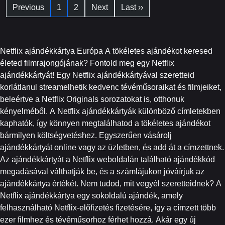
Previous
1
2
Next
Last ››
Netflix ajándékkártya Európa A tökéletes ajándékot keresed
életed filmrajongójának? Fontold meg egy Netflix
ajándékkártyát! Egy Netflix ajándékkártyával szeretteid
korlátlanul streamelhetik kedvenc tévéműsoraikat és filmjeiket,
beleértve a Netflix Originals sorozatokat is, otthonuk
kényelméből. A Netflix ajándékkártyák különböző címletekben
kaphatók, így könnyen megtalálhatod a tökéletes ajándékot
bármilyen költségvetéshez. Egyszerűen vásárolj
ajándékkártyát online vagy az üzletben, és add át a címzettnek.
Az ajándékkártyát a Netflix weboldalán található ajándékkód
megadásával válthatják be, és a számlájukon jóváírjuk az
ajándékkártya értékét. Nem tudod, mit vegyél szeretteidnek? A
Netflix ajándékkártya egy sokoldalú ajándék, amely
felhasználható Netflix-előfizetés fizetésére, így a címzett több
ezer filmhez és tévéműsorhoz férhet hozzá. Akár egy új