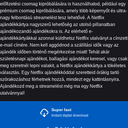
előfizetési csomag kipróbálására is használhatod, például egy
prémium csomag kipróbálására, amely több képernyőt és ultra-
nagy felbontású streamelést tesz lehetővé. A Netflix
ajándékkártya nagyszerű lehetőség az utolsó pillanatban
ajándékozandó ajándékokra is. Az elérhető e-
ajándékkártyákkal azonnal küldhetsz Netflix utalványt a címzett
e-mail címére. Nem kell aggódnod a szállítási idők vagy az
ajándék időben történő megérkezése miatt! Tehát akár
születésnapi ajándékot, ballagási ajándékot keresel, vagy csak
meg szeretnél lepni valakit, a Netflix ajándékkártya a tökéletes
választás. Egy Netflix ajándékkóddal szeretteid órákig tartó
szórakozáshoz férhetnek hozzá, mindezt egy kattintásnyira.
Ajándékozd meg a streamelést még ma egy Netflix
utalvánnyal!
Super fast
Instant digital download