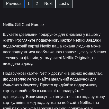
Previous
1
2
Next
Last ››
Netflix Gift Card Europe
Шукаєте ідеальний подарунок для кіномана у вашому
житті? Розгляньте подарункову картку Netflix! Завдяки
подарунковій картці Netflix ваша кохана людина може
насолоджуватися необмеженою трансляцією улюблених
телешоу та фільмів, у тому числі Netflix Originals, не
виходячи з дому.
Подарункові картки Netflix доступні в різних номіналах,
що дозволяє легко знайти ідеальний подарунок для
будь-якого бюджету. Просто придбайте подарункову
картку онлайн або в магазині та подаруйте її
одержувачу. Вони можуть активувати свою подарункову
картку, ввівши код подарунка на веб-сайті Netflix, і на
їхній рахунок буде зараховано суму подарункової