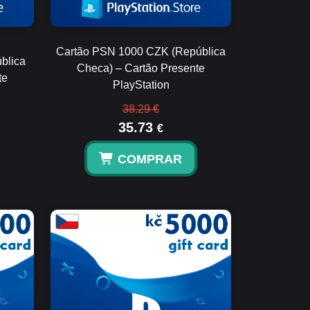
Cartão PSN 1000 CZK (República
blica
Checa) – Cartão Presente
te
PlayStation
38.29 €
35.73
€
COMPRAR