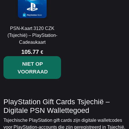
PSN-Kaart 3120 CZK
(Tsjechië) – PlayStation-
Cadeaukaart
105.77
€
NIET OP
VOORRAAD
PlayStation Gift Cards Tsjechië –
Digitale PSN Wallettegoed
Tsjechische PlayStation gift cards zijn digitale walletcodes
voor PlayStation-accounts die zijn geregistreerd in Tsjechië.