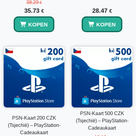
38.29
€
35.73
28.47
€
€
Is dit een digitaal product?
KOPEN
KOPEN
Ja, dit is een digitale PSN portemonnee code die per e-mail
wordt geleverd.
Kan de code op een ander regionaal account
worden gebruikt?
Nee, het is alleen geldig voor Tsjechische PlayStation-
accounts.
PSN-Kaart 500 CZK
PSN-Kaart 200 CZK
(Tsjechië) – PlayStation-
(Tsjechië) – PlayStation-
Cadeaukaart
Cadeaukaart