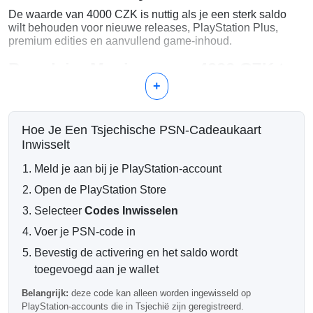
De waarde van 4000 CZK is nuttig als je een sterk saldo
wilt behouden voor nieuwe releases, PlayStation Plus,
premium edities en aanvullend game-inhoud.
Populaire Manieren om 4000 CZK te
+
Gebruiken
Meerdere digitale games kopen
Deluxe of ultimate edities aanschaffen
Hoe Je Een Tsjechische PSN-Cadeaukaart
PlayStation Plus verlengen
Inwisselt
Uitbreidingspakketten en DLC-collecties toevoegen
Financieren van in-game aankopen in de loop van de
Meld je aan bij je PlayStation-account
tijd
Open de PlayStation Store
Handig voor Langdurige
Selecteer
Codes Inwisselen
Bestedingen
Voer je PSN-code in
Een hoog portemonnee saldo kan toekomstige aankopen in
Bevestig de activering en het saldo wordt
de PlayStation Store sneller en gemakkelijker maken,
toegevoegd aan je wallet
vooral tijdens seizoensgebonden uitverkoop of grote game-
lanceringen.
Belangrijk:
deze code kan alleen worden ingewisseld op
PlayStation-accounts die in Tsjechië zijn geregistreerd.