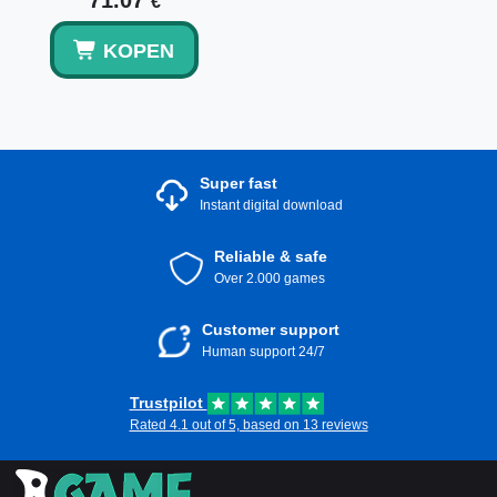
71.07
€
KOPEN
Super fast
Instant digital download
Reliable & safe
Over 2.000 games
Customer support
Human support 24/7
Trustpilot
Rated 4.1 out of 5, based on 13 reviews