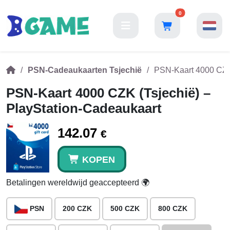
0
PSN-Cadeaukaarten Tsjechië
PSN-Kaart 4000 CZK 
PSN-Kaart 4000 CZK (Tsjechië) –
PlayStation-Cadeaukaart
142.07
€
KOPEN
Betalingen wereldwijd geaccepteerd 🌍
PSN
200 CZK
500 CZK
800 CZK