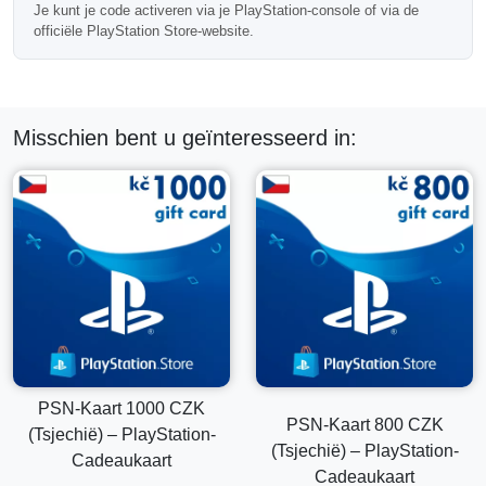
Levering van Digitale Code
Je kunt je code activeren via je PlayStation-console of via de
officiële PlayStation Store-website.
Na bevestiging van de betaling, wordt de PSN-code
elektronisch naar je e-mailadres verzonden. De meeste
aankopen worden automatisch verwerkt.
Tsjechisch PSN-account Vereist
Misschien bent u geïnteresseerd in:
Belangrijk:
deze PlayStation cadeaukaart kan alleen
worden ingewisseld op accounts die in Tsjechië zijn
geregistreerd.
Bevestig altijd je accountregio voordat je de aankoop
voltooit.
Veelgestelde Vragen
Kan dit saldo meerdere aankopen dekken?
PSN-Kaart 1000 CZK
PSN-Kaart 800 CZK
Ja, het ingewisselde portemonnee saldo kan worden
(Tsjechië) – PlayStation-
gebruikt voor meerdere in aanmerking komende aankopen
(Tsjechië) – PlayStation-
Cadeaukaart
in de PlayStation Store.
Cadeaukaart