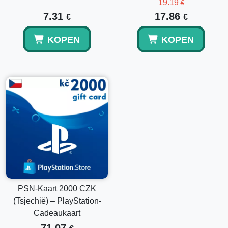
19.19
€
7.31
17.86
€
€
KOPEN
KOPEN
PSN-Kaart 2000 CZK
(Tsjechië) – PlayStation-
Cadeaukaart