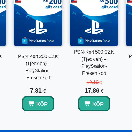
Ja, det inlösta plånbalansen kan användas för flera berät
Är detta en digital produkt?
Ja, detta är en digital PSN plånbokskod som levereras vi
Kan koden användas på ett annat regionalt konto
PSN-Kort 500 CZK
K
PSN-Kort 200 CZK
P
(Tjeckien) –
Nej, den är endast giltig för tjeckiska PlayStation-konton.
(Tjeckien) –
PlayStation-
PlayStation-
Presentkort
Presentkort
19.19
€
7.31
17.86
€
€
KÖP
KÖP