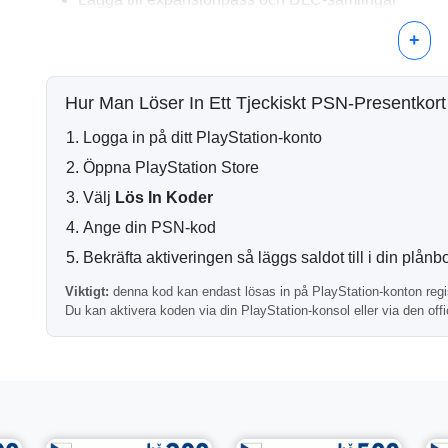
Finansiera köp i spelet över tid
+
Praktiskt för Långsiktig Utgifter
En hög plånbalans kan göra framtida köp i PlayStation St
Hur Man Löser In Ett Tjeckiskt PSN-Presentkort
säsongsförsäljningar eller stora spelsläpp.
Logga in på ditt PlayStation-konto
Leverans av Digital Kod
Öppna PlayStation Store
Efter bekräftelse av betalning skickas PSN-koden elektroni
Välj
Lös In Koder
behandlas automatiskt.
Ange din PSN-kod
Tjeckiskt PSN-konto Krävs
Bekräfta aktiveringen så läggs saldot till i din plånb
Viktigt:
detta PlayStation presentkort kan endast lösas in
Viktigt:
denna kod kan endast lösas in på PlayStation-konton regis
Bekräfta alltid din kontoregion innan du slutför köpet.
Du kan aktivera koden via din PlayStation-konsol eller via den off
Vanliga Frågor
Kan detta saldo täcka flera köp?