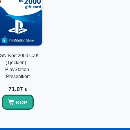
tigade köp i PlayStation Store.
a e-post.
?
SN-Kort 2000 CZK
(Tjeckien) –
PlayStation-
Presentkort
71.07
€
KÖP