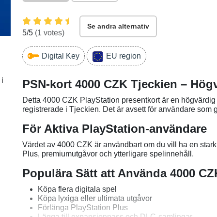
Se andra alternativ
5
/5
(
1
votes)
Digital Key
EU region
 i
PSN-kort 4000 CZK Tjeckien – Högvä
Detta 4000 CZK PlayStation presentkort är en högvärdig 
registrerade i Tjeckien. Det är avsett för användare som g
För Aktiva PlayStation-användare
Värdet av 4000 CZK är användbart om du vill ha en stark s
Plus, premiumutgåvor och ytterligare spelinnehåll.
Populära Sätt att Använda 4000 CZ
Köpa flera digitala spel
Köpa lyxiga eller ultimata utgåvor
Förlänga PlayStation Plus
Lägga till expansionpass och DLC-samlingar