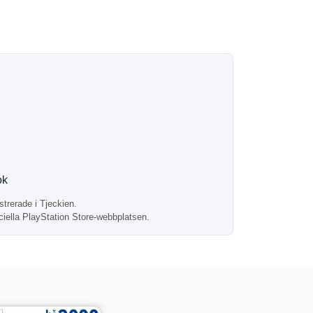
ore snabbare och enklare, särskilt under
skt till din e-postadress. De flesta köp
ok
 på konton registrerade i Tjeckien.
trerade i Tjeckien.
iciella PlayStation Store-webbplatsen.