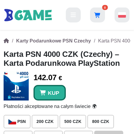
0
Karty Podarunkowe PSN Czechy
Karta PSN 4000 
Karta PSN 4000 CZK (Czechy) –
Karta Podarunkowa PlayStation
142.07
€
KUP
Płatności akceptowane na całym świecie 🌍
PSN
200 CZK
500 CZK
800 CZK