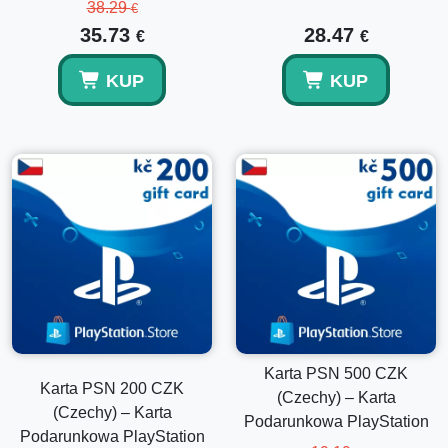
kilka kwalifikujących się zakupów w PlayStation Store.
38.29
€
35.73
28.47
€
€
Czy to produkt cyfrowy?
KUP
KUP
Tak, jest to cyfrowy kod portfela PSN dostarczany przez e-
mail.
Czy kod może być użyty na innym regionalnym
koncie?
Nie, jest ważny tylko dla czeskich kont PlayStation.
Karta PSN 500 CZK
Karta PSN 200 CZK
(Czechy) – Karta
(Czechy) – Karta
Podarunkowa PlayStation
Podarunkowa PlayStation