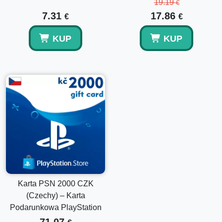
19.19
€
7.31
17.86
€
€
KUP
KUP
Karta PSN 2000 CZK
(Czechy) – Karta
Podarunkowa PlayStation