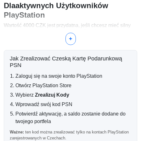
Dlaaktywnych Użytkowników
PlayStation
Wartość 4000 CZK jest przydatna, jeśli chcesz mieć silny
balans dostępny na nowe wydania, PlayStation Plus,
edycje premium i dodatkową zawartość gier.
+
Popularne Sposoby Wykorzystania
4000 CZK
Jak Zrealizować Czeską Kartę Podarunkową
PSN
Kupno wielu gier cyfrowych
Zakup edycji deluxe lub ultimate
Zaloguj się na swoje konto PlayStation
Przedłużanie PlayStation Plus
Otwórz PlayStation Store
Dodawanie przepustek rozszerzeń i kolekcji DLC
Finansowanie zakupów w grze w dłuższym okresie
Wybierz
Zrealizuj Kody
czasu
Wprowadź swój kod PSN
Wygodne dla Długoterminowych
Potwierdź aktywację, a saldo zostanie dodane do
Wydatków
twojego portfela
Wysoki balans w portfelu może przyspieszyć i ułatwić
Ważne:
ten kod można zrealizować tylko na kontach PlayStation
przyszłe zakupy w PlayStation Store, szczególnie podczas
zarejestrowanych w Czechach.