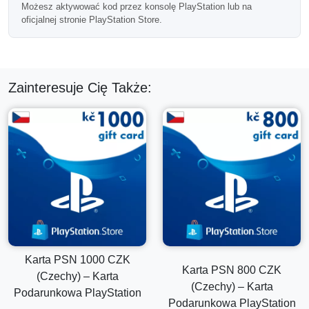
sezonowych wyprzedaży lub dużych premier gier.
Możesz aktywować kod przez konsolę PlayStation lub na
oficjalnej stronie PlayStation Store.
Dostawa Kodu Cyfrowego
Po potwierdzeniu płatności, kod PSN jest wysyłany
elektronicznie na Twój adres e-mail. Większość zakupów
jest przetwarzana automatycznie.
Zainteresuje Cię Także:
Wymagane Konto PSN w Czechach
Ważne:
ta karta podarunkowa PlayStation może być
zrealizowana tylko na kontach zarejestrowanych w
Czechach.
Zawsze potwierdź region swojego konta przed
zakończeniem zakupu.
Najczęściej Zadawane Pytania
Karta PSN 1000 CZK
Czy ten balans może pokryć kilka zakupów?
Karta PSN 800 CZK
(Czechy) – Karta
(Czechy) – Karta
Podarunkowa PlayStation
Tak, zrealizowany balans portfela można wykorzystać na
Podarunkowa PlayStation