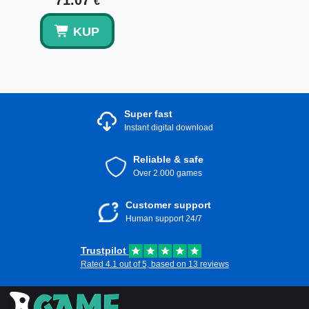
71.07
€
KUP
Super fast
Instant digital download
Reliable & safe
Over 2.000 games
Customer support
Human support 24/7
Trustpilot
Rated 4.1 out of 5, based on 13 reviews