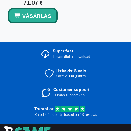
71.07
€
VÁSÁRLÁS
Super fast
Instant digital download
Reliable & safe
Over 2.000 games
Customer support
Human support 24/7
Trustpilot
Rated 4.1 out of 5, based on 13 reviews