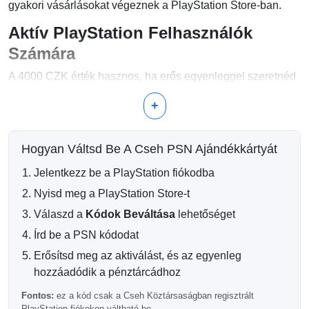
gyakori vásárlásokat végeznek a PlayStation Store-ban.
Aktív PlayStation Felhasználók
Számára
A 4000 CZK érték hasznos, ha erős egyenleggel szeretnéd
biztosítani a lehetőséget új kiadásokra, PlayStation Plus,
prémium kiadásokra és további játéktartalmakra.
+
4000 CZK Népszerű Felhasználási
Módjai
Hogyan Váltsd Be A Cseh PSN Ajándékkártyát
Jelentkezz be a PlayStation fiókodba
Több digitális játék vásárlása
Deluxe vagy ultimate kiadások vásárlása
Nyisd meg a PlayStation Store-t
PlayStation Plus meghosszabbítása
Terjeszkedési bérletek és DLC gyűjtemények
Válaszd a
Kódok Beváltása
lehetőséget
hozzáadása
Írd be a PSN kódodat
In-game vásárlások finanszírozása idővel
Erősítsd meg az aktiválást, és az egyenleg
Kényelmes Hosszú Távú
hozzáadódik a pénztárcádhoz
Kiadásokhoz
Fontos:
ez a kód csak a Cseh Köztársaságban regisztrált
PlayStation fiókokon váltható be.