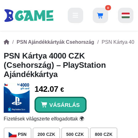
0
PSN Ajándékkártyák Csehország
PSN Kártya 4000
PSN Kártya 4000 CZK
(Csehország) – PlayStation
Ajándékkártya
142.07
€
VÁSÁRLÁS
Fizetések világszerte elfogadottak 🌍
PSN
200 CZK
500 CZK
800 CZK