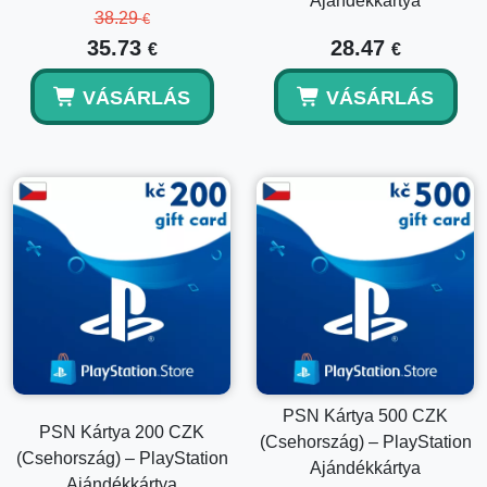
Ajándékkártya
PlayStation Store vásárlás során is felhasználható.
38.29
€
35.73
28.47
€
€
Ez egy digitális termék?
VÁSÁRLÁS
VÁSÁRLÁS
Igen, ez egy digitális PSN pénztárca kód, amelyet e-
mailben küldenek.
Felhasználható a kód egy másik regionális fiókon?
Nem, csak a cseh PlayStation fiókokra érvényes.
PSN Kártya 500 CZK
PSN Kártya 200 CZK
(Csehország) – PlayStation
(Csehország) – PlayStation
Ajándékkártya
Ajándékkártya