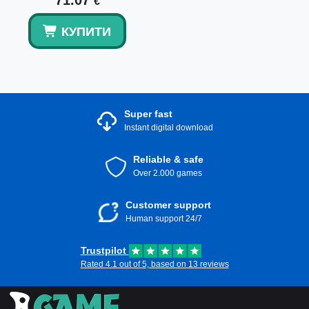
71.07
€
КУПИТИ
Super fast
Instant digital download
Reliable & safe
Over 2.000 games
Customer support
Human support 24/7
Trustpilot
Rated 4.1 out of 5, based on 13 reviews