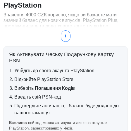
PlayStation
Значення 4000 CZK корисно, якщо ви бажаєте мати
значний баланс для нових випусків, PlayStation Plus,
преміум-видань та додаткового контенту до ігор.
+
Популярні способи використання
4000 CZK
Як Активувати Чеську Подарункову Картку
Придбання декількох цифрових ігор
PSN
Купівля deluxe або ultimate видань
Подовження підписки на PlayStation Plus
Увійдіть до свого акаунта PlayStation
Додавання експансійних пропусків та колекцій DLC
Фінансування покупок у грі з плином часу
Відкрийте PlayStation Store
Виберіть
Погашення Кодів
Зручно для витрат на
Введіть свій PSN-код
довгострокову основу
Підтвердьте активацію, і баланс буде додано до
Високий баланс у гаманці може зробити майбутні
вашого гаманця
покупки в PlayStation Store швидшими та легшими,
особливо під час сезонних розпродажів або великих
Важливо:
цей код можна активувати лише на акаунтах
випусків ігор.
PlayStation, зареєстрованих у Чехії.