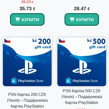
використаний для декількох прийнятних покупок в
38.29
€
PlayStation Store.
35.73
28.47
€
€
Це цифровий продукт?
КУПИТИ
КУПИТИ
Так, це цифровий код гаманця PSN, який надсилається
електронною поштою.
Чи можна використовувати код на іншому
регіональному обліковому запису?
Ні, він дійсний лише для чеських облікових записів
PlayStation.
PSN Картка 500 CZK
PSN Картка 200 CZK
(Чехія) – Подарункова
(Чехія) – Подарункова
Картка PlayStation
Картка PlayStation