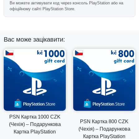
Ви можете активувати код через консоль PlayStation або на
Доставка цифрового коду
офіційному сайті PlayStation Store.
Після підтвердження платежу код PSN надсилається
електронною поштою на вашу адресу. Більшість покупок
обробляється автоматично.
Вас може зацікавити:
Необхідний чеський обліковий
запис PSN
Важливо:
цю подарункову картку PlayStation можна
використовувати лише на облікових записах,
зареєстрованих у Чехії.
Завжди підтверджуйте регіон вашого облікового запису
перед завершенням покупки.
Часто задавані питання
PSN Картка 1000 CZK
Чи може цей баланс покрити декілька покупок?
PSN Картка 800 CZK
(Чехія) – Подарункова
(Чехія) – Подарункова
Картка PlayStation
Так, використаний баланс гаманця може бути
Картка PlayStation