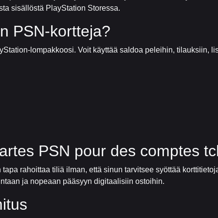
a sisällöstä PlayStation Storessa.
in PSN-kortteja?
ation-lompakkoosi. Voit käyttää saldoa peleihin, tilauksiin, lisäo
cartes PSN pour des comptes t
tapa rahoittaa tiliä ilman, että sinun tarvitsee syöttää korttiti
intaan ja nopeaan pääsyyn digitaalisiin ostoihin.
mitus