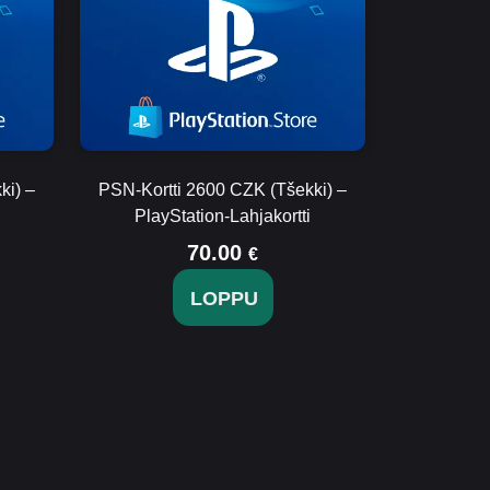
ki) –
PSN-Kortti 2600 CZK (Tšekki) –
PlayStation-Lahjakortti
70.00
€
LOPPU