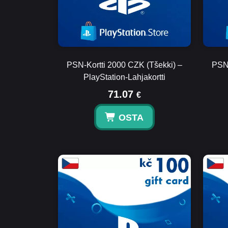
PSN-Kortti 2000 CZK (Tšekki) –
PSN-
PlayStation-Lahjakortti
71.07
€
OSTA