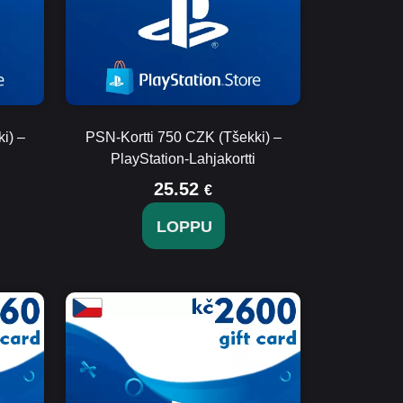
i) –
PSN-Kortti 750 CZK (Tšekki) –
PlayStation-Lahjakortti
25.52
€
LOPPU