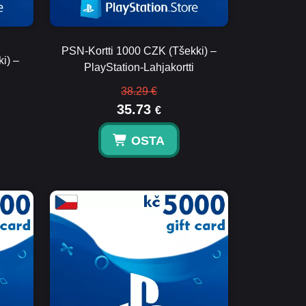
PSN-Kortti 1000 CZK (Tšekki) –
i) –
PlayStation-Lahjakortti
38.29 €
35.73
€
OSTA