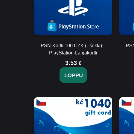
PSN-Kortti 100 CZK (Tšekki) –
PSN
PlayStation-Lahjakortti
3.53
€
LOPPU