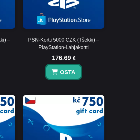
ki) –
PSN-Kortti 5000 CZK (Tšekki) –
PlayStation-Lahjakortti
176.69
€
OSTA