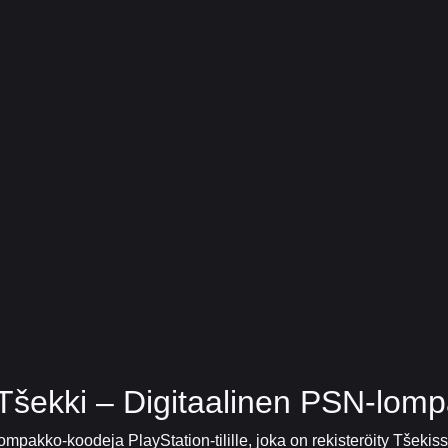
t Tšekki – Digitaalinen PSN-lom
 lompakko-koodeja PlayStation-tilille, joka on rekisteröity Tšek