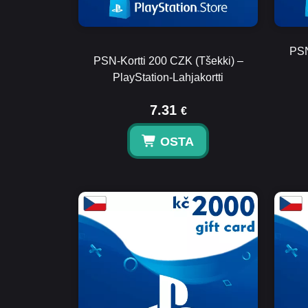
PSN
PSN-Kortti 200 CZK (Tšekki) –
PlayStation-Lahjakortti
7.31
€
OSTA