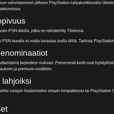
sun vahvistamisen jälkeen PlayStation-lahjakorttikoodisi lähete
 sekunnissa.
opivuus
ain PSN-tileillä, jotka on rekisteröity Tšekissä.
n PSN-koodia ei voida lunastaa tuolla tilillä. Tarkista PlayStation
denominaatiot
uuttamääriä tarpeidesi mukaan. Pienemmät kortit ovat hyödyllisi
auksiin ja premium-sisältöön.
 lahjoiksi
ehto varojen lisäämiseksi omaan lompakkoosi tai PlayStation Sto
et