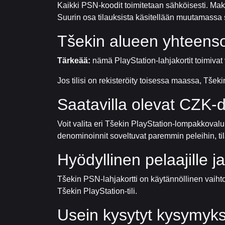
Kaikki PSN-koodit toimitetaan sähköisesti. Mak
Suurin osa tilauksista käsitellään muutamassa
Tšekin alueen yhteens
Tärkeää:
nämä PlayStation-lahjakortit toimivat v
Jos tilisi on rekisteröity toisessa maassa, Tšeki
Saatavilla olevat CZK-
Voit valita eri Tšekin PlayStation-lompakkoval
denominoinnit soveltuvat paremmin peleihin, til
Hyödyllinen pelaajille ja
Tšekin PSN-lahjakortti on käytännöllinen vaihto
Tšekin PlayStation-tili.
Usein kysytyt kysymyks