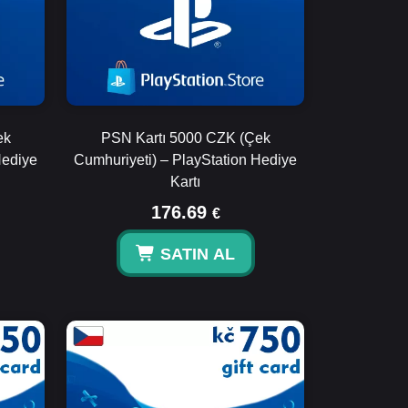
ek
PSN Kartı 5000 CZK (Çek
Hediye
Cumhuriyeti) – PlayStation Hediye
Kartı
176.69
€
SATIN AL