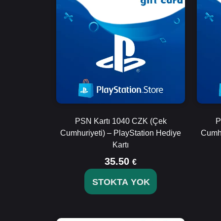
PSN Kartı 1040 CZK (Çek
P
Cumhuriyeti) – PlayStation Hediye
Cumhu
Kartı
35.50
€
STOKTA YOK