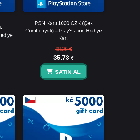
PSN Kartı 1000 CZK (Çek
k
Cumhuriyeti) – PlayStation Hediye
Hediye
Kartı
38.29 €
35.73
€
SATIN AL