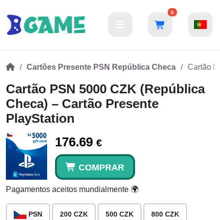
0
Cartões Presente PSN República Checa
Cartão P
Cartão PSN 5000 CZK (República
Checa) – Cartão Presente
PlayStation
176.69
€
COMPRAR
Pagamentos aceitos mundialmente 🌍
PSN
200 CZK
500 CZK
800 CZK