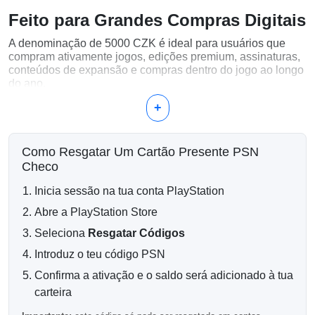
Feito para Grandes Compras Digitais
A denominação de 5000 CZK é ideal para usuários que
compram ativamente jogos, edições premium, assinaturas,
conteúdos de expansão e compras dentro do jogo ao longo
do ano.
+
Em que você pode gastar 5000 CZK?
Grandes bibliotecas de jogos PlayStation
Edições Ultimate e deluxe
Como Resgatar Um Cartão Presente PSN
Assinaturas PlayStation Plus
Checo
Passes de temporada e pacotes de DLC
Moedas e conteúdos premium dentro do jogo
Inicia sessão na tua conta PlayStation
Abre a PlayStation Store
Saldos Máximos para Mais
Seleciona
Resgatar Códigos
Liberdade
Introduz o teu código PSN
Um saldo maior na carteira PSN oferece mais liberdade
durante grandes lançamentos, vendas da PlayStation Store
Confirma a ativação e o saldo será adicionado à tua
e renovações de assinaturas, sem a necessidade de
carteira
recargas frequentes.