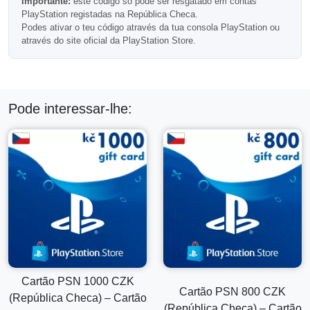
Importante:
este código só pode ser resgatado em contas
Entrega Rápida por E-mail
PlayStation registadas na República Checa.
Podes ativar o teu código através da tua consola PlayStation ou
Seu código de carteira PlayStation é entregue
através do site oficial da PlayStation Store.
eletronicamente após a confirmação do pagamento. A
maioria dos pedidos é concluída automaticamente e
enviada em poucos momentos.
Compatibilidade de Região
Pode interessar-lhe:
Importante:
este código funciona apenas com contas
PlayStation registradas na República Tcheca.
Não pode ser resgatado em contas PlayStation registradas
em outras regiões.
Perguntas Frequentes
Posso usar este cartão para vários jogos?
Sim, o saldo da carteira pode ser gasto em várias compras
Cartão PSN 1000 CZK
Cartão PSN 800 CZK
elegíveis na PlayStation Store.
(República Checa) – Cartão
(República Checa) – Cartão