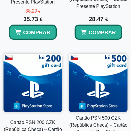
Presente PlayStation
Presente PlayStation
Receberei um cartão físico?
38.29
€
35.73
28.47
€
€
Não, este é um código digital entregue eletronicamente por
e-mail.
COMPRAR
COMPRAR
Vários cartões PSN podem ser resgatados em uma
única conta?
Sim, vários códigos de carteira podem ser resgatados na
mesma conta PlayStation tcheca.
Cartão PSN 500 CZK
Cartão PSN 200 CZK
(República Checa) – Cartão
(República Checa) – Cartão