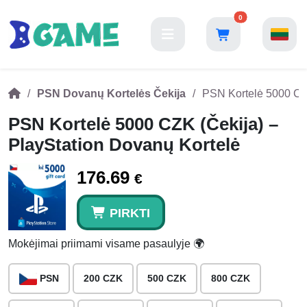
0
PSN Dovanų Kortelės Čekija
PSN Kortelė 5000 CZK
PSN Kortelė 5000 CZK (Čekija) –
PlayStation Dovanų Kortelė
176.69
€
PIRKTI
Mokėjimai priimami visame pasaulyje 🌍
PSN
200 CZK
500 CZK
800 CZK