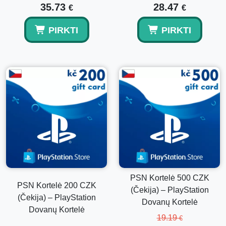
Ne, tai yra skaitmeninis kodas, pristatomas elektroniniu
35.73
28.47
€
€
paštu.
PIRKTI
PIRKTI
Ar kelios PSN kortelės gali būti panaudotos
vienoje paskyroje?
Taip, kelios piniginės kodai gali būti panaudoti toje pačioje
Čekijos PlayStation paskyroje.
PSN Kortelė 500 CZK
PSN Kortelė 200 CZK
(Čekija) – PlayStation
(Čekija) – PlayStation
Dovanų Kortelė
Dovanų Kortelė
19.19
€