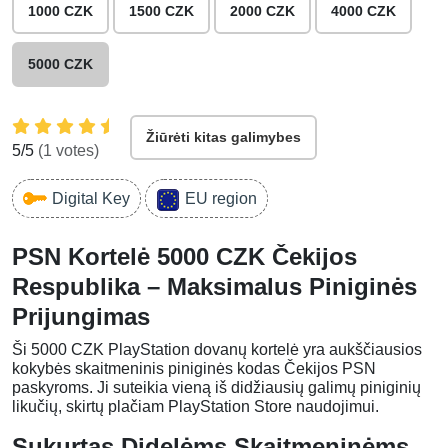
1000 CZK
1500 CZK
2000 CZK
4000 CZK
5000 CZK
Žiūrėti kitas galimybes
5
/5
(
1
votes)
Digital Key
EU region
PSN Kortelė 5000 CZK Čekijos
Respublika – Maksimalus Piniginės
Prijungimas
Ši 5000 CZK PlayStation dovanų kortelė yra aukščiausios
kokybės skaitmeninis piniginės kodas Čekijos PSN
paskyroms. Ji suteikia vieną iš didžiausių galimų piniginių
likučių, skirtų plačiam PlayStation Store naudojimui.
Sukurtas Didelėms Skaitmeninėms