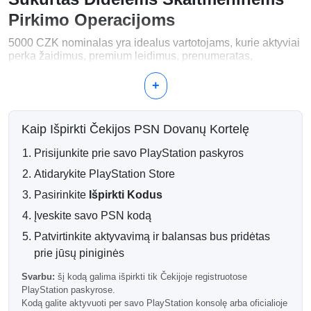
Pirkimo Operacijoms
5000 CZK nominalas yra idealus vartotojams, kurie aktyviai
perka žaidimus, premium leidimus, prenumeratas,
papildomą turinį ir pirkinius žaidimuose visus metus.
+
Kam Galite Išleisti 5000 CZK?
Didelės PlayStation žaidimų bibliotekos
Kaip Išpirkti Čekijos PSN Dovanų Kortelę
Ultimate ir deluxe leidimai
PlayStation Plus prenumeratos
Prisijunkite prie savo PlayStation paskyros
Sezoniniai praeinami ir DLC rinkiniai
Premium valiutos ir turinys žaidimuose
Atidarykite PlayStation Store
Pasirinkite
Išpirkti Kodus
Maksimalus Likusios Sumos Laisvė
Įveskite savo PSN kodą
Didesnis PSN piniginės balansas suteikia daugiau laisvės
didžiųjų išleidimų, PlayStation Store išpardavimų ir
Patvirtinkite aktyvavimą ir balansas bus pridėtas
prenumeratų atnaujinimo metu, nes nereikia nuolat papildyti
prie jūsų piniginės
piniginės.
Svarbu:
šį kodą galima išpirkti tik Čekijoje registruotose
Greitas Elektroninis Pristatymas
PlayStation paskyrose.
Kodą galite aktyvuoti per savo PlayStation konsolę arba oficialioje