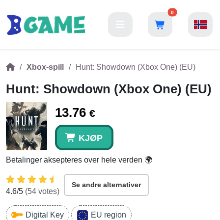
0
Xbox-spill
Hunt: Showdown (Xbox One) (EU)
Hunt: Showdown (Xbox One) (EU)
13.76
€
KJØP
Betalinger aksepteres over hele verden 🌍
Se andre alternativer
4.6
/5
(
54
votes)
Digital Key
EU region