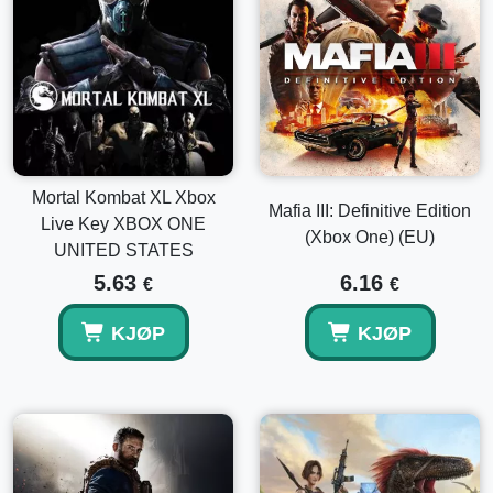
Mortal Kombat XL Xbox
Mafia III: Definitive Edition
Live Key XBOX ONE
(Xbox One) (EU)
UNITED STATES
5.63
6.16
€
€
KJØP
KJØP