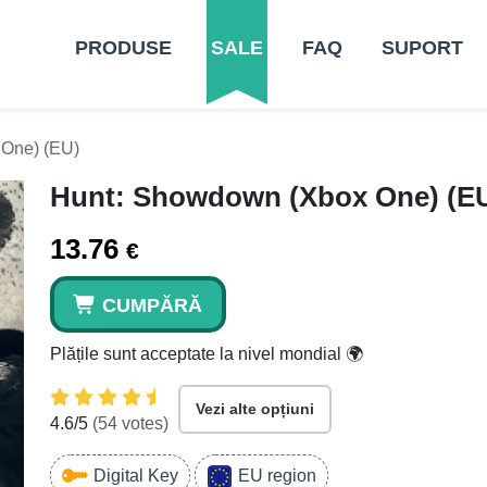
PRODUSE
SALE
FAQ
SUPORT
One) (EU)
Hunt: Showdown (Xbox One) (E
13.76
€
CUMPĂRĂ
Plățile sunt acceptate la nivel mondial 🌍
Vezi alte opțiuni
4.6
/5
(
54
votes)
Digital Key
EU region