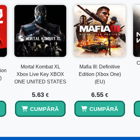
C
Mortal Kombat XL
Mafia III: Definitive
ion
Xbox Live Key XBOX
Edition (Xbox One)
)
ONE UNITED STATES
(EU)
5.63
6.55
€
€
CUMPĂRĂ
CUMPĂRĂ