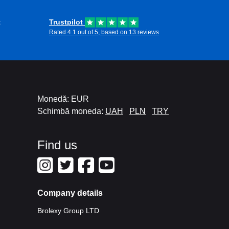
t
Trustpilot
Rated 4.1 out of 5, based on 13 reviews
Monedă: EUR
Schimbă moneda:
UAH
PLN
TRY
Find us
Company details
Brolexy Group LTD