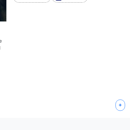
e
l
+