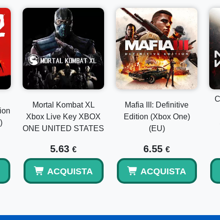
C
Mortal Kombat XL
Mafia III: Definitive
ion
Xbox Live Key XBOX
Edition (Xbox One)
)
ONE UNITED STATES
(EU)
5.63
6.55
€
€
ACQUISTA
ACQUISTA