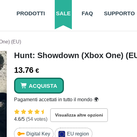
PRODOTTI
SALE
FAQ
SUPPORTO
One) (EU)
Hunt: Showdown (Xbox One) (E
13.76
€
ACQUISTA
Pagamenti accettati in tutto il mondo 🌍
Visualizza altre opzioni
4.6
/5
(
54
votes)
Digital Key
EU region