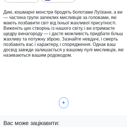
Дикі, кошмарні монстри бродять болотами Луїзіани, а ви
— частина групи запеклих мисливців за головами, які
мають позбавити світ від їхньої жахливої присутності.
Виженіть цих створінь із нашого світу, і ви отримаєте
щедру винагороду — і дасте можливість придбати більш
жахливу та потужну зброю. Зазнайте невдачі, і смерть
позбавить вас і характеру, і спорядження. Однак ваш
досвід завжди залишається у вашому пулі мисливців, які
називаються вашим родоводом.
+
Вас може зацікавити: