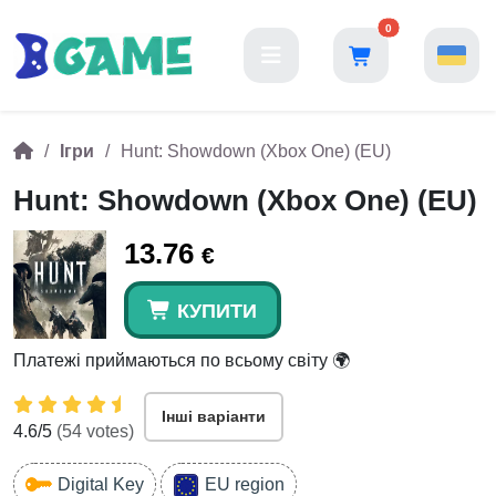
0
Ігри
Hunt: Showdown (Xbox One) (EU)
Hunt: Showdown (Xbox One) (EU)
13.76
€
КУПИТИ
Платежі приймаються по всьому світу 🌍
Інші варіанти
4.6
/5
(
54
votes)
Digital Key
EU region