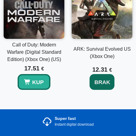
Call of Duty: Modern
ARK: Survival Evolved US
Warfare (Digital Standard
(Xbox One)
Edition) (Xbox One) (US)
17.51
€
12.31
€
KUP
BRAK
Super fast
Instant digital download