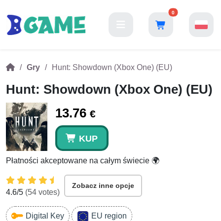
0
Gry
Hunt: Showdown (Xbox One) (EU)
Hunt: Showdown (Xbox One) (EU)
13.76
€
KUP
Płatności akceptowane na całym świecie 🌍
Zobacz inne opcje
4.6
/5
(
54
votes)
Digital Key
EU region