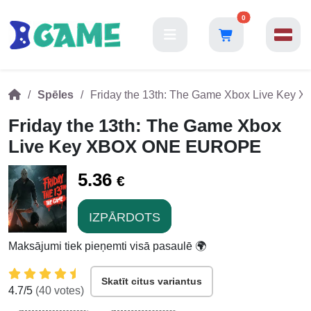
0
Spēles
Friday the 13th: The Game Xbox Live Ke
Friday the 13th: The Game Xbox
Live Key XBOX ONE EUROPE
5.36
€
IZPĀRDOTS
Maksājumi tiek pieņemti visā pasaulē 🌍
Skatīt citus variantus
4.7
/5
(
40
votes)