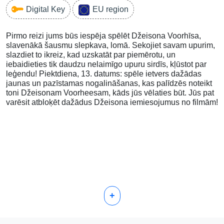
Digital Key
EU region
Pirmo reizi jums būs iespēja spēlēt Džeisona Voorhīsa,
slavenākā šausmu slepkava, lomā. Sekojiet savam upurim,
slazdiet to ikreiz, kad uzskatāt par piemērotu, un
iebaidieties tik daudzu nelaimīgo upuru sirdīs, kļūstot par
leģendu! Piektdiena, 13. datums: spēle ietvers dažādas
jaunas un pazīstamas nogalināšanas, kas palīdzēs noteikt
toni Džeisonam Voorheesam, kāds jūs vēlaties būt. Jūs pat
varēsit atbloķēt dažādus Džeisona iemiesojumus no filmām!
+