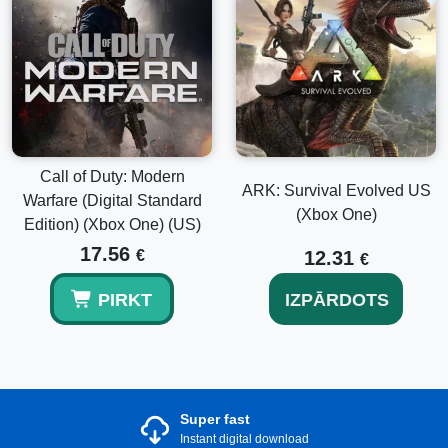
Call of Duty: Modern
ARK: Survival Evolved US
Warfare (Digital Standard
(Xbox One)
Edition) (Xbox One) (US)
17.56
€
12.31
€
PIRKT
IZPĀRDOTS
Super fast
Instant digital download