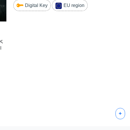
Digital Key
EU region
ός
l
+