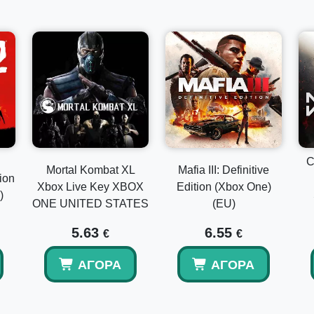
C
Mortal Kombat XL
Mafia III: Definitive
ion
Xbox Live Key XBOX
Edition (Xbox One)
)
ONE UNITED STATES
(EU)
5.63
6.55
€
€
ΑΓΟΡΆ
ΑΓΟΡΆ