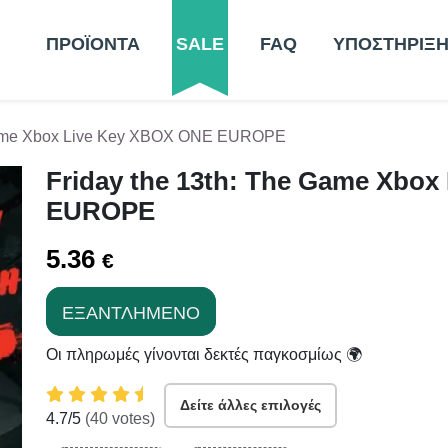
ΠΡΟΪΟΝΤΑ
SALE
FAQ
ΥΠΟΣΤΗΡΙΞ
 Game Xbox Live Key XBOX ONE EUROPE
Friday the 13th: The Game Xbo
EUROPE
5.36
€
ΕΞΑΝΤΛΗΜΈΝΟ
Οι πληρωμές γίνονται δεκτές παγκοσμίως 🌍
Δείτε άλλες επιλογές
4.7
/5
(
40
votes)