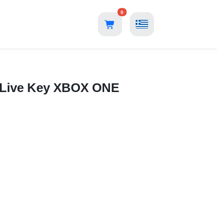
0
Η
x Live Key XBOX ONE