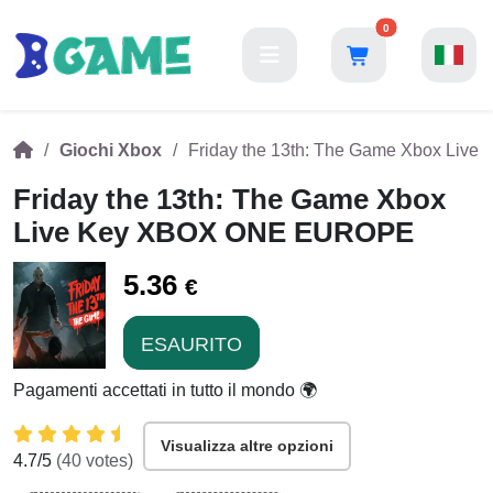
0
Giochi Xbox
Friday the 13th: The Game Xbox Li
Friday the 13th: The Game Xbox
Live Key XBOX ONE EUROPE
5.36
€
ESAURITO
Pagamenti accettati in tutto il mondo 🌍
Visualizza altre opzioni
4.7
/5
(
40
votes)