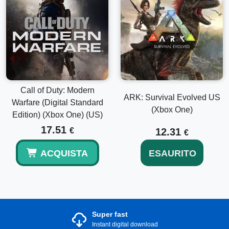
Call of Duty: Modern
ARK: Survival Evolved US
Warfare (Digital Standard
(Xbox One)
Edition) (Xbox One) (US)
17.51
€
12.31
€
ACQUISTA
ESAURITO
Super fast
Instant digital download