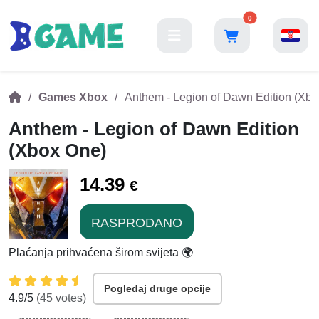
0
Games Xbox
Anthem - Legion of Dawn Edition (Xb
Anthem - Legion of Dawn Edition
(Xbox One)
14.39
€
RASPRODANO
Plaćanja prihvaćena širom svijeta 🌍
Pogledaj druge opcije
4.9
/5
(
45
votes)