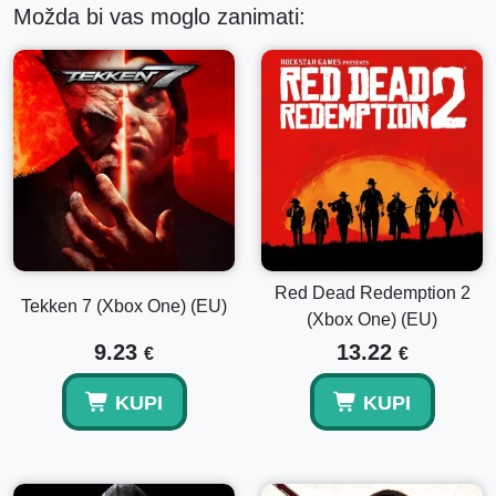
Možda bi vas moglo zanimati:
Red Dead Redemption 2
Tekken 7 (Xbox One) (EU)
(Xbox One) (EU)
9.23
13.22
€
€
KUPI
KUPI