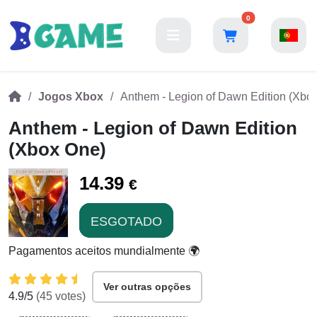
0
Jogos Xbox
Anthem - Legion of Dawn Edition (Xbo
Anthem - Legion of Dawn Edition
(Xbox One)
14.39
€
ESGOTADO
Pagamentos aceitos mundialmente 🌍
Ver outras opções
4.9
/5
(
45
votes)